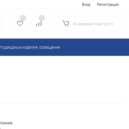
Вход
Регистрация
0
0
В корзине
пока
пусто
тодиодные изделия, освещение
Блоки питания 220V AC
ой техники
Разъемы, переходники
ля электроники
уары
Вентиляторы, решетки
тояние