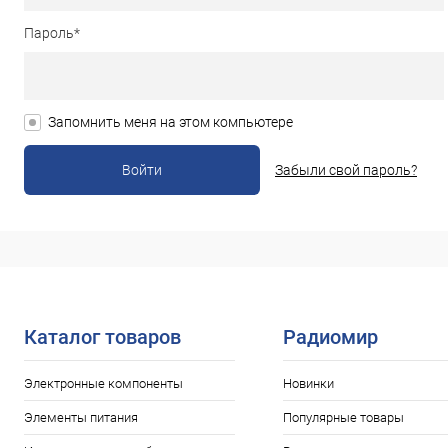
Видеонаблюдение, видеока
Пароль*
Оптика
Запчасти для
Запомнить меня на этом компьютере
Защитные устройства
Забыли свой пароль?
Клеммы, наконечники, втулк
Электродвигатели, шестерн
Телефония
Установо
Каталог товаров
Радиомир
Телевидение
Умный 
Электронные компоненты
Новинки
Элементы питания
Популярные товары