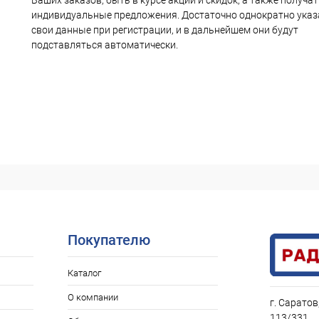
Ваших заказов, быть в курсе акций и скидок, а также получа
меры, контроль доступа
Расходные, изолирующие материалы
индивидуальные предложения. Достаточно однократно указ
свои данные при регистрации, и в дальнейшем они будут
подставляться автоматически.
 аудио/видео устройств (Механика)
ARDUINO, микрокомпьют
Запчасти для фотоаппаратов
Запчасти для телевизоров
и, скотчлоки, блоки зажимов
Крепёж, стойки для печатных п
и на вал электродвигателей
Велосипедные Аксессуары
чные изделия
Пульты управления, рем.комплекты для ПДУ
Покупателю
дом
Компьютерные аксессуары
Распродажа
Каталог
О компании
г. Саратов
113/331