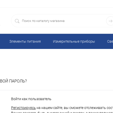
5
Элементы питания
Измерительные приборы
Све
Электронные устройства, модули, дисплеи, реле, термостаты
рипои, принадлежности
Запчасти для бытовой и промышленн
ВОЙ ПАРОЛЬ?
я продукция
Коммутация
Инструменты
Химия д
Войти как пользователь
 микрофоны, зуммеры
Автомобильное оборудование, аксесс
Регистрируясь
на нашем сайте, вы сможете отслеживать сос