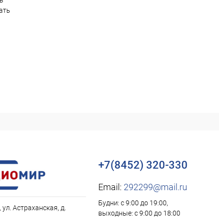
ть
, бирки маркировочные
Зарядные устройства
ать
еры
Антенны, аксессуары, кронштейны
Бытовая техника
лат
Материалы для электроники
Электротовары
Конструкторы для технического творчества
+7(8452) 320-330
Email:
292299@mail.ru
Будни: с 9:00 до 19:00,
, ул. Астраханская, д.
выходные: с 9:00 до 18:00