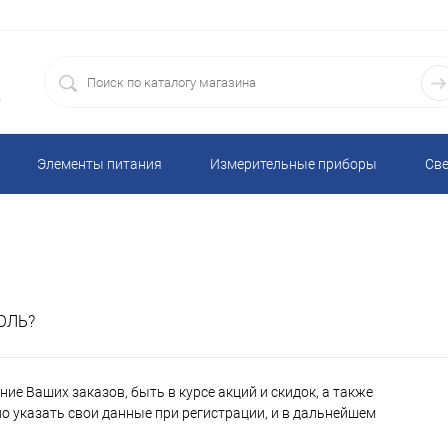
5
Элементы питания
Измерительные приборы
Све
Электронные устройства, модули, дисплеи, реле, термостаты
рипои, принадлежности
Запчасти для бытовой и промышленн
ОЛЬ?
я продукция
Коммутация
Инструменты
Химия д
ие Ваших заказов, быть в курсе акций и скидок, а также
 микрофоны, зуммеры
Автомобильное оборудование, аксесс
 указать свои данные при регистрации, и в дальнейшем