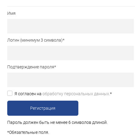
Видеонаблюдение, видеока
Имя
Оптика
Запчасти для
Логин (минимум 3 символа)
*
Защитные устройства
Клеммы, наконечники, втулк
Подтверждение пароля
*
Электродвигатели, шестерн
Я согласен на
обработку персональных данных.
*
Телефония
Установо
Телевидение
Умный 
Пароль должен быть не менее 6 символов длиной.
*
Обязательные поля.