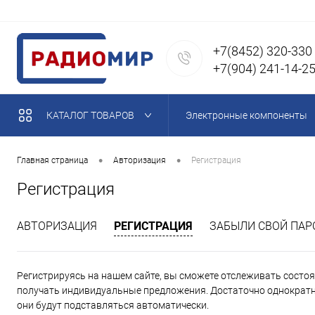
+7(8452) 320-330
+7(904) 241-14-2
КАТАЛОГ ТОВАРОВ
Электронные компоненты
Магниты неодимовые
•
•
Главная страница
Авторизация
Регистрация
Регистрация
Паяльное оборудование, п
АВТОРИЗАЦИЯ
РЕГИСТРАЦИЯ
ЗАБЫЛИ СВОЙ ПАР
Кабель, провода, кабельна
Регистрируясь на нашем сайте, вы сможете отслеживать состоян
Акустические компоненты,
получать индивидуальные предложения. Достаточно однократно
они будут подставляться автоматически.