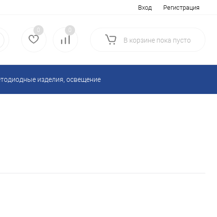
Вход
Регистрация
0
0
В корзине
пока
пусто
тодиодные изделия, освещение
Блоки питания 220V AC
ой техники
Разъемы, переходники
ля электроники
уары
Вентиляторы, решетки