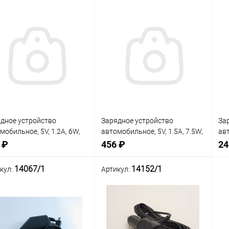
дное устройство
Зарядное устройство
За
мобильное, 5V, 1.2A, 6W,
автомобильное, 5V, 1.5A, 7.5W,
авт
р: miniUSB (5pin), вх: 12-
штекер: miniUSB (5pin), вх: 12-
ште
 ₽
456 ₽
24
 вх. разъем: в
15V, вх. разъем: в
15V
уриватель
прикуриватель
пр
14067/1
14152/1
кул:
Артикул:
нение
Сравнение
Сра
Нет в наличии
Нет в наличии
В
анное
избранное
изб