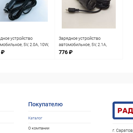
дное устройство
Зарядное устройство
мобильное, 5V, 2.0A, 10W,
автомобильное, 5V, 2.1A,
р: miniUSB (5pin), вх: 12-
10.5W, штекер: miniUSB (5pin),
 ₽
776 ₽
 вх. разъем: в
вх: 12-15V, вх. разъем: в
уриватель
прикуриватель
нение
Сравнение
Нет в наличии
Нет в наличии
В
анное
избранное
Покупателю
Каталог
О компании
г. Саратов