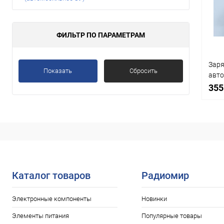
ФИЛЬТР ПО ПАРАМЕТРАМ
Заря
Показать
Сбросить
авто
штеке
355
15V,
прик
Срав
В
избр
Каталог товаров
Радиомир
Электронные компоненты
Новинки
Элементы питания
Популярные товары