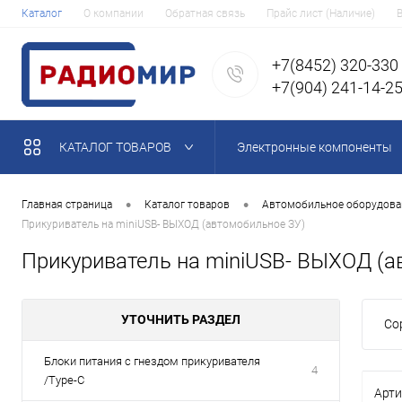
Каталог
О компании
Обратная связь
Прайс лист (Наличие)
+7(8452) 320-330
+7(904) 241-14-2
КАТАЛОГ ТОВАРОВ
Электронные компоненты
•
•
Главная страница
Каталог товаров
Автомобильное оборудован
Прикуриватель на miniUSB- ВЫХОД (автомобильное ЗУ)
Прикуриватель на miniUSB- ВЫХОД (а
УТОЧНИТЬ РАЗДЕЛ
Со
Блоки питания с гнездом прикуривателя
4
/Type-C
Арти