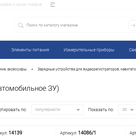
Возврат и обмен товаров
5
Элементы питания
Измерительные приборы
Све
•
ие, аксессуары
Зарядные устройства для видеорегистраторов, навигато
втомобильное ЗУ)
ртировать по:
Показать по:
популярности
30
14139
14086/1
кул:
Артикул:
Ар