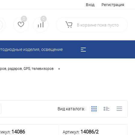
Вход
Регистрация
0
0
В корзине
пока
пусто
тодиодные изделия, освещение
•
ров, радаров, GPS, телевизоров
Вид каталога:
14086
14086/2
тикул:
Артикул: