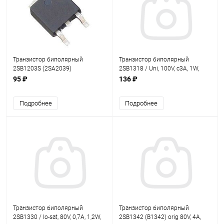
Транзистор биполярный
Транзистор биполярный
2SB1203S (2SA2039)
2SB1318 / Uni, 100V, с3A, 1W,
DPAK/TO252 (пара 2SD1803S)
B>2000 / P darl.+diode / 9b /
95 ₽
136 ₽
Подробнее
Подробнее
Транзистор биполярный
Транзистор биполярный
2SB1330 / lo-sat, 80V, 0,7A, 1,2W,
2SB1342 (B1342) orig 80V, 4A,