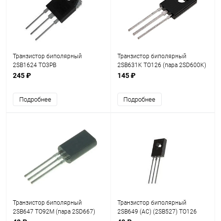
Транзистор биполярный
Транзистор биполярный
2SB1624 TO3PB
2SB631K TO126 (пара 2SD600K)
245 ₽
145 ₽
Подробнее
Подробнее
Транзистор биполярный
Транзистор биполярный
2SB647 TO92M (пара 2SD667)
2SB649 (AC) (2SB527) TO126
(пара 2SD669)