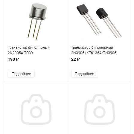
Транзистор биполярный
Транзистор биполярный
2N2905A TO39
2N3906 (КТ6136А/TN3906)
TO92
190 ₽
22 ₽
Подробнее
Подробнее