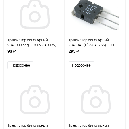
Транзистор биполярный
Транзистор биполярный
2SA1939 orig 80/80V, 6A, 60W,
2SA1941 (O) (2SA1265) ТО3P
30MHz TO3PB
(пара 2SC5198)
93 ₽
295 ₽
Подробнее
Подробнее
Транзистор биполярный
Транзистор биполярный