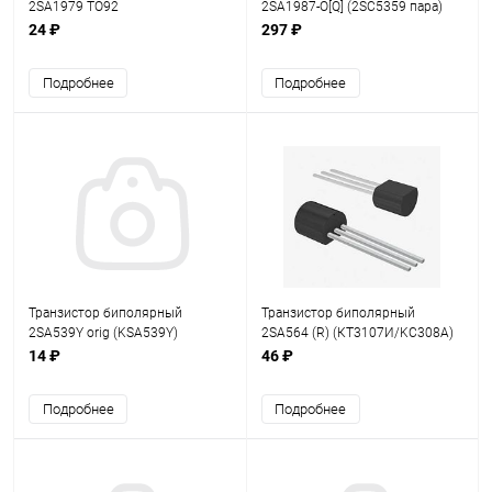
2SA1979 TO92
2SA1987-O[Q] (2SC5359 пара)
TO3PL
24 ₽
297 ₽
Подробнее
Подробнее
Транзистор биполярный
Транзистор биполярный
2SA539Y orig (KSA539Y)
2SA564 (R) (КТ3107И/KC308A)
60V/45V , 0.2A , 0.4W , hfe-120-
TO92
14 ₽
46 ₽
240 , TO92
Подробнее
Подробнее