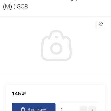
(M) ) SO8
145 ₽
В корзину