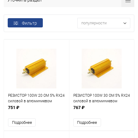
Уточнить раздел
Фильтр
популярности
РЕЗИСТОР 100W 20 OM 5% RX24
РЕЗИСТОР 100W 30 OM 5% RX24
силовой в алюминиевом
силовой в алюминиевом
корпусе
корпусе
751 ₽
767 ₽
Подробнее
Подробнее