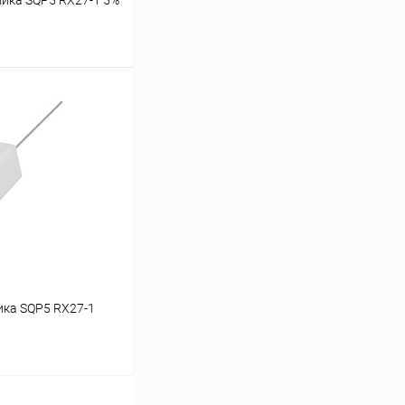
ину
ичии: 9шт.
ика SQP5 RX27-1