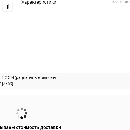
Характеристики:
Все хара
меры, контроль доступа
Расходные, изолирующие материалы
 аудио/видео устройств (Механика)
ARDUINO, микрокомпьют
Запчасти для фотоаппаратов
Запчасти для телевизоров
и, скотчлоки, блоки зажимов
Крепёж, стойки для печатных п
и на вал электродвигателей
Велосипедные Аксессуары
1.2 OM (радиальные выводы)
 [7569]
чные изделия
Пульты управления, рем.комплекты для ПДУ
дом
Компьютерные аксессуары
Распродажа
ываем стоимость доставки