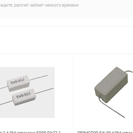
ждите, рассчет займет немного времени
 2.4 OM керамика SQP5 RX27-1
РЕЗИСТОР 5W 39 KOM керам