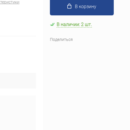
ктеристики
, бирки маркировочные
Зарядные устройства
В корзину
еры
Антенны, аксессуары, кронштейны
В наличии: 2 шт.
Поделиться
Бытовая техника
лат
Материалы для электроники
Электротовары
Конструкторы для технического творчества