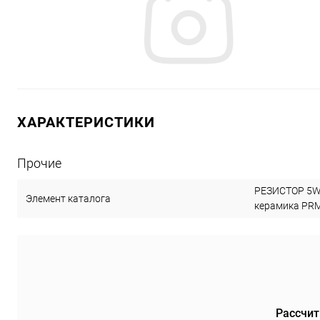
Видеонаблюдение, видеока
Оптика
Запчасти для
Защитные устройства
ХАРАКТЕРИСТИКИ
Клеммы, наконечники, втулк
Прочие
Электродвигатели, шестерн
РЕЗИСТОР 5W 
Элемент каталога
керамика PRM
Телефония
Установо
Телевидение
Умный 
Рассчит