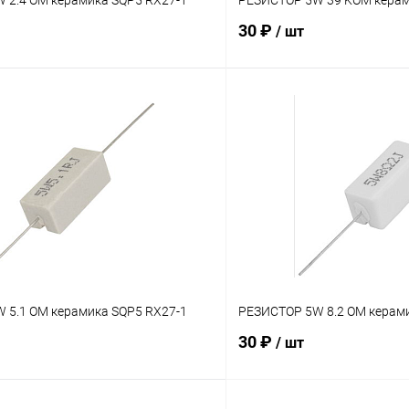
30 ₽
/ шт
В корзину
В корз
Сравнение
В наличии: 10шт.
В нал
ое
В избранное
 5.1 OM керамика SQP5 RX27-1
РЕЗИСТОР 5W 8.2 OM керам
30 ₽
/ шт