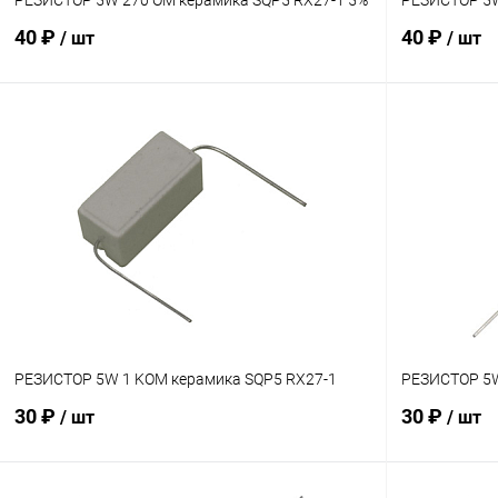
40 ₽
40 ₽
/ шт
/ шт
В корзину
Сравнение
Сравнение
В наличии: 10шт.
В избранное
В избранн
РЕЗИСТОР 5W 1 KOM керамика SQP5 RX27-1
РЕЗИСТОР 5W
30 ₽
30 ₽
/ шт
/ шт