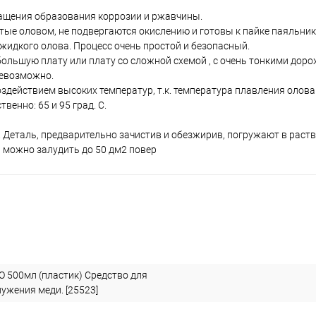
ащения образования коррозии и ржавчины.
тые оловом, не подвергаются окислению и готовы к пайке паяльни
 жидкого олова. Процесс очень простой и безопасный.
большую плату или плату со сложной схемой , с очень тонкими дор
невозможно.
здействием высоких температур, т.к. температура плавления олова
венно: 65 и 95 град. С.
 Деталь, предварительно зачистив и обезжирив, погружают в раств
а можно залудить до 50 дм2 повер
 500мл (пластик) Средство для
ужения меди. [25523]