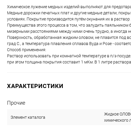
Химическое лужение медных изделий выполняют для предотвр
Медные дорожки печатных плат и другие медные детали, покры
условиях. Покрытие производится путём окунания их в раствор
Преимущества этого процесса в том, что залудить паяльником 
мизерными расстояниями между ними очень трудно, а иногда 
Поверхность, обработанная жидким оловом, не плавится под во
град С., а температура плавления сплавов Вуда и Розе - соответст
Способ применения:
Раствор использовать при комнатной температуре в п/э посуде.
при этом толщина покрытия составит 1 мКм. В 1 литре раствор
ХАРАКТЕРИСТИКИ
Прочие
Жидкое ОЛОВО
Элемент каталога
химического л