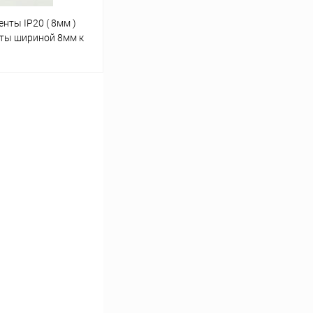
нты IP20 ( 8мм )
нты шириной 8мм к
ину
личии: 152шт.