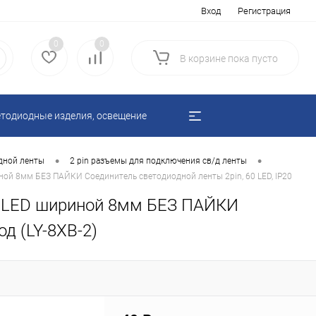
Вход
Регистрация
0
0
В корзине
пока
пусто
тодиодные изделия, освещение
•
•
одной ленты
2 pin разъемы для подключения св/д ленты
ной 8мм БЕЗ ПАЙКИ Соединитель светодиодной ленты 2pin, 60 LED, IP20
 60LED шириной 8мм БЕЗ ПАЙКИ
од (LY-8XB-2)