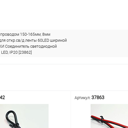
с проводом 150-165мм; 8мм
для откр.св/д ленты 60LED шириной
И Соединитель светодиодной
 LED, IP20 [23862]
42
37863
Артикул: