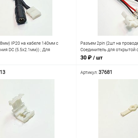
(8мм) IP20 на кабеле 140мм с
Разъем 2pin (2шт на проводе
ния DC (5.5х2.1мм)) ; Для
Соединитель для открытой 
откр.св/д ленты 30-60LED
LED шириной: 8мм БЕЗ ПАЙ
30 ₽
/ шт
 к блоку питания ( БЕ
13
37681
Артикул:
В корзину
В корз
Сравнение
В наличии: 1шт.
В нал
ое
В избранное