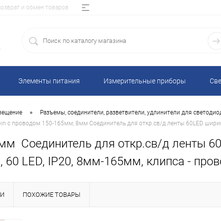
Возврат и обмен товаров
5
Элементы питания
Измерительные приборы
Све
•
вещение
Разъемы, соединители, разветвители, удлинители для светоди
in с проводом 150-165мм; 8мм Соединитель для откр.св/д ленты 60LED шири
 8мм Соединитель для откр.св/д ленты
 60 LED, IP20, 8мм-165мм, клипса - пров
КИ
ПОХОЖИЕ ТОВАРЫ