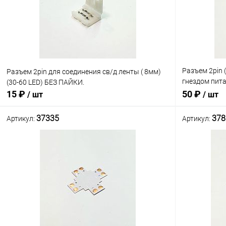
Разъем 2pin 
Разъем 2pin для соединения св/д ленты ( 8мм)
гнездом пита
(30-60 LED) БЕЗ ПАЙКИ.
подключения 
15 ₽
50 ₽
/ шт
/ шт
шириной: 8мм
37335
378
Артикул:
Артикул:
В корзину
Сравнение
Сравнение
В наличии: 1шт.
В избранное
В избранн