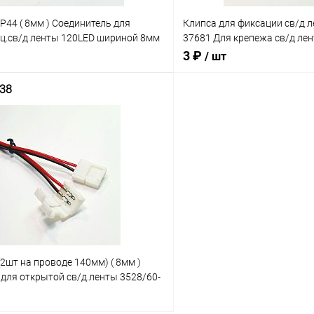
IP44 ( 8мм ) Соединитель для
Клипса для фиксации св/д ле
ц.св/д ленты 120LED шириной 8мм
37681 Для крепежа св/д ле
 2pin/120LED/IP44/8мм-15мм/
поверхности
3 ₽
/ шт
B-2-120 )
38
В корзину
В корз
Сравнение
В наличии: 19шт.
В на
ое
В избранное
(2шт на проводе 140мм) ( 8мм )
для открытой св/д.ленты 3528/60-
иной: 8мм БЕЗ ПАЙКИ