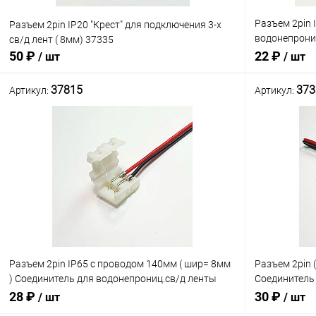
Разъем 2pin 
Разъем 2pin IP20 "Крест" для подключения 3-х
водонепрони
св/д лент ( 8мм) 37335
БЕЗ ПАЙКИ (
50 ₽
22 ₽
/ шт
/ шт
клипса DJ-8B
37815
373
Артикул:
Артикул:
В корзину
Сравнение
Сравнение
В наличии: 9шт.
В избранное
В избранн
Разъем 2pin IP65 с проводом 140мм ( шир= 8мм
Разъем 2pin 
) Соединитель для водонепрониц.св/д ленты
Соединитель 
120LED шириной 8мм БЕЗ ПАЙКИ
120 LED шир
28 ₽
30 ₽
/ шт
/ шт