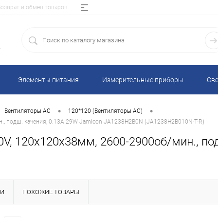
Возврат и обмен товаров
5
Элементы питания
Измерительные приборы
Све
•
•
Вентиляторы AC
120*120 (Вентиляторы AC)
., подш. качения, 0.13A 29W Jamicon JA1238H2B0N (JA1238H2B010N-T-R)
, 120x120x38мм, 2600-2900об/мин., под
КИ
ПОХОЖИЕ ТОВАРЫ