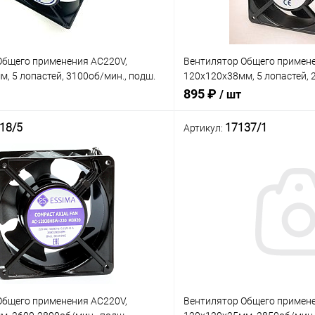
Общего применения AC220V,
Вентилятор Общего примене
, 5 лопастей, 3100об/мин., подш.
120x120x38мм, 5 лопастей, 
 0.14A 26W 42дБ RQA12038HST,
скольжения, 2pin, 0.14A 22
895 ₽
/ шт
282HX-AT)
RQA12038HSL, провод: 25см
18/5
17137/1
Артикул:
В корзину
В корз
Сравнение
В наличии: 2шт.
В нал
ое
В избранное
Общего применения AC220V,
Вентилятор Общего примене