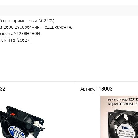
бщего применения AC220V,
, 2600-2900об/мин., подш. качения,
micon JA1238H2B0N
N-T-R) [25627]
32
18003
Артикул: