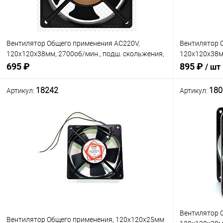
Вентилятор Общего применения AC220V,
Вентилятор 
120x120x38мм, 2700об/мин., подш. скольжения,
120x120x38мм
2pin, 0.14A 17.6W EAC LTF1238A2S
скольжения,
695 ₽
895 ₽
/ шт
(RQA12038HSL, JA1238H2S)
металл (AA1
18242
180
Артикул:
Артикул:
В корзину
Сравнение
Сравнение
В наличии: 19шт.
В избранное
В избранн
Вентилятор 
Вентилятор Общего применения, 120x120x25мм