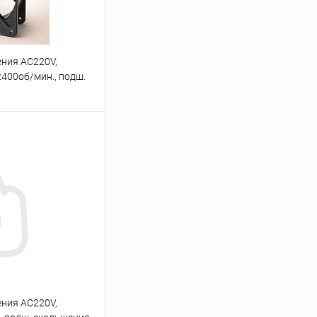
ния AC220V,
2400об/мин., подш.
/21W 42дБ
 (JA123
ину
ичии: 2шт.
ния AC220V,