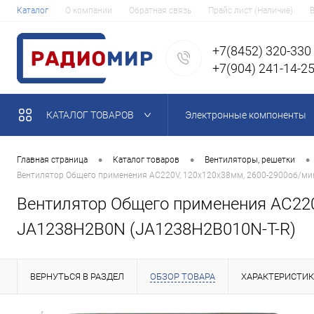
Каталог
О компании
Обратная связь
Прайс лист (Наличие)
+7(8452) 320-330
+7(904) 241-14-2
КАТАЛОГ ТОВАРОВ
Электронные компоненты
•
•
•
Главная страница
Каталог товаров
Вентиляторы, решетки
Вентилятор Общего применения AC220V, 120x120x38мм, 2600-2900об/мин
Вентилятор Общего применения AC220V
JA1238H2B0N (JA1238H2B010N-T-R)
ВЕРНУТЬСЯ В РАЗДЕЛ
ОБЗОР ТОВАРА
ХАРАКТЕРИСТИ