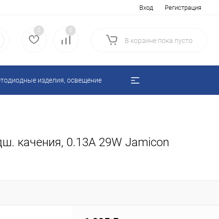
Вход
Регистрация
0
0
В корзине
пока
пусто
тодиодные изделия, освещение
ш. качения, 0.13A 29W Jamicon