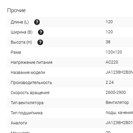
Прочие
120
Длина (L)
120
Ширина (B)
38
Высота (H)
120x120
Рама
AC220
Напряжение питания
JA1238H2B0
Название модели
2.24
Производительность
2600-2900
Скорость вращения
Вентилятор
Тип вентилятора
подш. качени
Тип подшипника
JA1238H2B01
Аналоги
29
Мощность