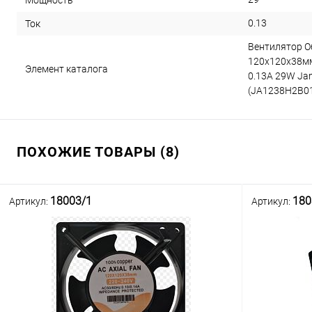
0.13
Ток
Вентилятор О
120x120x38мм
Элемент каталога
0.13A 29W Ja
(JA1238H2B010
ПОХОЖИЕ ТОВАРЫ (8)
18003/1
180
Артикул:
Артикул: