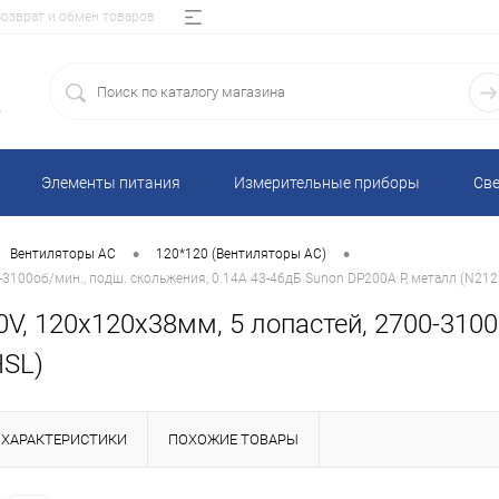
Возврат и обмен товаров
5
Элементы питания
Измерительные приборы
Све
•
•
Вентиляторы AC
120*120 (Вентиляторы AC)
3100об/мин., подш. скольжения, 0.14A 43-46дБ Sunon DP200A P, металл (N21
, 120x120x38мм, 5 лопастей, 2700-3100о
HSL)
ХАРАКТЕРИСТИКИ
ПОХОЖИЕ ТОВАРЫ