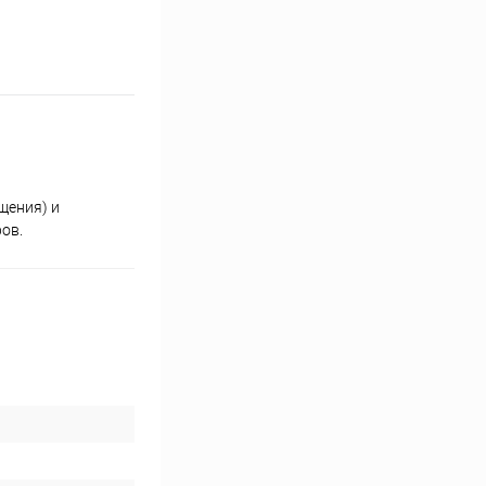
щения) и
ов.