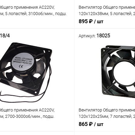
Общего применения AC220V,
Вентилятор Общего примене
, 5 лопастей, 3100об/мин., подш.
120x120x38мм, 5 лопастей, 
 0.14A 26W 42дБ RQA12038HST,
скольжения, 2pin, 0.14A 22
895 ₽
/ шт
282HX-AT)
RQA12038HSL, провод: 25см
18/4
18025
Артикул:
В корзину
В корз
Сравнение
В наличии: 2шт.
В нал
ое
В избранное
Общего применения AC220V,
Вентилятор Общего примене
, 2700-3000об/мин., подш.
120x120x25мм, 7 лопастей, 
 2pin, 0.14A 24W FM12038A2HSL
скольжения, 2pin, 0.1A 12W 
865 ₽
/ шт
RQA12025HSL, пластик