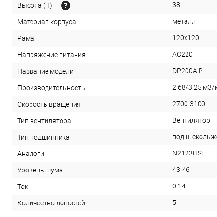
38
Высота (H)
металл
Материал корпуса
120x120
Рама
AC220
Напряжение питания
DP200A P
Название модели
2.68/3.25 м3/
Производительность
2700-3100
Скорость вращения
Вентилятор
Тип вентилятора
подш. скольж
Тип подшипника
N2123HSL
Аналоги
43-46
Уровень шума
0.14
Ток
5
Количество лопостей