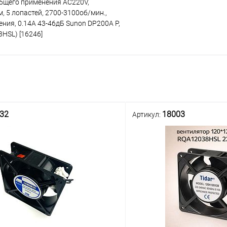
бщего применения AC220V,
 5 лопастей, 2700-3100об/мин.,
ния, 0.14A 43-46дБ Sunon DP200A P,
HSL) [16246]
32
18003
Артикул: