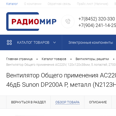
Каталог
О компании
Обратная связь
Прайс лист (Наличие)
+7(8452) 320-330
+7(904) 241-14-2
КАТАЛОГ ТОВАРОВ
Электронные компоненты
•
•
•
Главная страница
Каталог товаров
Вентиляторы, решетки
Вентилятор Общего применения AC220V, 120x120x38мм, 5 лопастей, 2700-
Вентилятор Общего применения AC220V
46дБ Sunon DP200A P, металл (N2123
ВЕРНУТЬСЯ В РАЗДЕЛ
ОБЗОР ТОВАРА
ОПИСАНИЕ