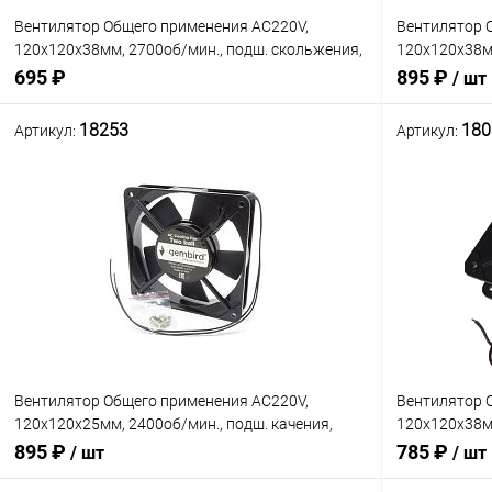
Вентилятор Общего применения AC220V,
Вентилятор 
120x120x38мм, 2700об/мин., подш. скольжения,
120x120x38мм
2pin, 0.14A 17.6W EAC LTF1238A2S
скольжения,
695 ₽
895 ₽
/ шт
(RQA12038HSL, JA1238H2S)
металл (AA1
18253
180
Артикул:
Артикул:
В корзину
Сравнение
Сравнение
В наличии: 19шт.
В избранное
В избранн
Вентилятор Общего применения AC220V,
Вентилятор 
120x120x25мм, 2400об/мин., подш. качения,
120x120x38мм
2pin, 0.1A 22W 37.5дБ Gembird AC12025B22H,
скольжения,
895 ₽
785 ₽
/ шт
/ шт
металл, провод: 30см