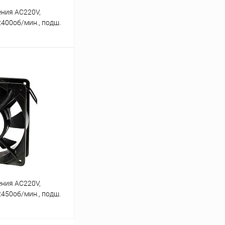
ния AC220V,
2400об/мин., подш.
/21W 42дБ
 (JA123
ину
ичии: 2шт.
ния AC220V,
2450об/мин., подш.
32дБ RUICHI