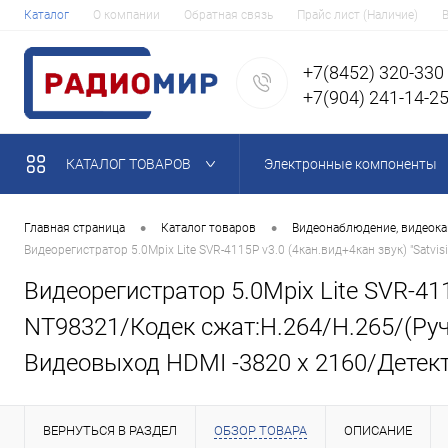
Каталог
О компании
Обратная связь
Прайс лист (Наличие)
+7(8452) 320-330
+7(904) 241-14-2
КАТАЛОГ ТОВАРОВ
Электронные компоненты
•
•
Главная страница
Каталог товаров
Видеонаблюдение, видеока
Видеорегистратор 5.0Mpix Lite SVR-4115P v3.0 (4кан.вид+4кан звук) "Sat
Видеорегистратор 5.0Mpix Lite SVR-41
NT98321/Кодек сжат:H.264/H.265/(Руч
Видеовыход HDMI -3820 х 2160/Детекто
ВЕРНУТЬСЯ В РАЗДЕЛ
ОБЗОР ТОВАРА
ОПИСАНИЕ