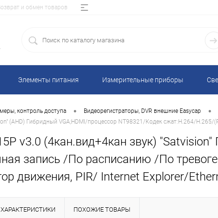
Возврат и обмен товаров
5
Элементы питания
Измерительные приборы
Све
•
•
меры, контроль доступа
Видеорегистраторы, DVR внешние Easycap
vision" (AHD) Гибридный VGA;HDMI/процессор NT98321/Кодек сжат:H.264/H.265/(
15P v3.0 (4кан.вид+4кан звук) "Satvisio
ная запись /По расписанию /По тревоге 
р движения, PIR/ Internet Explorer/Ethe
ХАРАКТЕРИСТИКИ
ПОХОЖИЕ ТОВАРЫ