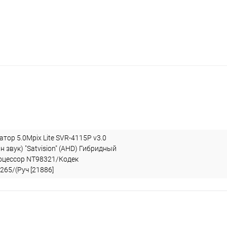
тор 5.0Mpix Lite SVR-4115P v3.0
н звук) "Satvision" (AHD) Гибридный
оцессор NT98321/Кодек
265/(Руч [21886]