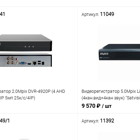
41
11049
Артикул:
атор 2.0Mpix DVR-4920P (4 AHD
Видеорегистратор 5.0Mpix Li
IP 5мп 25к/с/4IP)
(4кан.вид+4кан звук) "Satvisi
ратор гибридный
Гибридный VGA;HDMI/ Кодек
9 570 ₽
/ шт
Видеовыход VGA -1920x1080
49/1
11392
Артикул:
Сравнение
Нет в наличии
ое
Нет 
В избранное