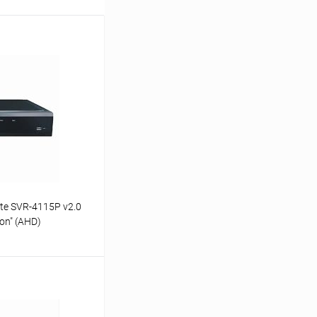
te SVR-4115P v2.0
on" (AHD)
 сжат:H.264/
 /
в наличии