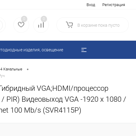
Вход
Регистрация
0
0
В корзине
пока
пусто
тодиодные изделия, освещение
•
4 Канальные
Руч
n" Гибридный VGA;HDMI/процессор
/ PIR) Видеовыход VGA -1920 х 1080 /
rnet 100 Mb/s (SVR4115P)