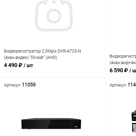
Видеорегистратор 2.0Mpix DVR-4725-N
Видеорегист
(4кан.видео) "Divisat" (AHD)
(4кан.вид+4ка
Гибридный;VGA;HDMI/Процессор:Hi3520DV200/
4 490 ₽
/ шт
Гибридный V
6 590 ₽
Кодек сжат:H.264/ (1080N: 960x1080/ 720р: 1
/ 
2048x1536-20
11059
114
Артикул:
Артикул:
Сравнение
Нет в наличии
В избранное
Сравнение
В избранн