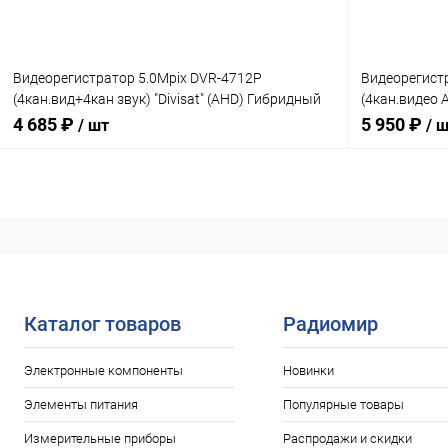
Видеорегистратор 5.0Mpix DVR-4712P
Видеорегистр
(4кан.вид+4кан звук) "Divisat" (AHD) Гибридный
(4кан.видео A
VGA;HDMI
Гибридный;V
4 685 ₽
5 950 ₽
/ шт
/ 
сжат:H.264/H
Сравнение
Сравнение
Нет в наличии
В избранное
В избранн
Каталог товаров
Радиомир
Электронные компоненты
Новинки
Элементы питания
Популярные товары
Измерительные приборы
Распродажи и скидки