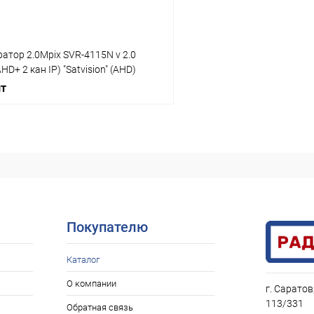
атор 2.0Mpix SVR-4115N v 2.0
HD+ 2 кан IP) "Satvision" (AHD)
GA;HDMI/Кодек
шт
.265;1080N (960x1080) -15
Нет в наличии
ое
Покупателю
Каталог
О компании
г. Саратов
113/331
Обратная связь