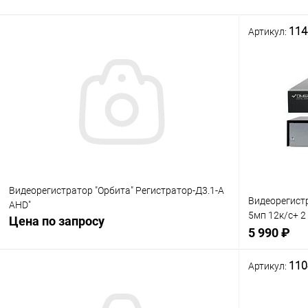
114
Артикул:
Видеорегистратор "Орбита" Регистратор-Д3.1-А
Видеорегистр
AHD"
5мп 12к/с+ 2 
Цена по запросу
видеорегист
5 990 ₽
110
Артикул:
Сравнение
Нет в наличии
В избранное
Сравнение
В избранн