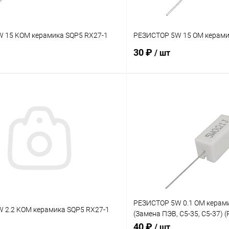
 15 KOM керамика SQP5 RX27-1
РЕЗИСТОР 5W 15 OM керами
30 ₽
/ шт
В корзину
В корз
Сравнение
В наличии: 2шт.
В на
ое
В избранное
РЕЗИСТОР 5W 0.1 OM керами
 2.2 KOM керамика SQP5 RX27-1
(Замена ПЭВ, С5-35, С5-37) 
22х10х9мм)
40 ₽
/ шт