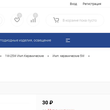
Вход
Регистрация
0
0
В корзине
пока
пусто
тодиодные изделия, освещение
•
•
•
1W-25W Имп.Керамические
Имп. керамические 5W
30 ₽