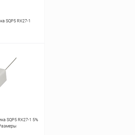
ка SQP5 RX27-1
ину
личии: 10шт.
ка SQP5 RX27-1 5%
(Размеры