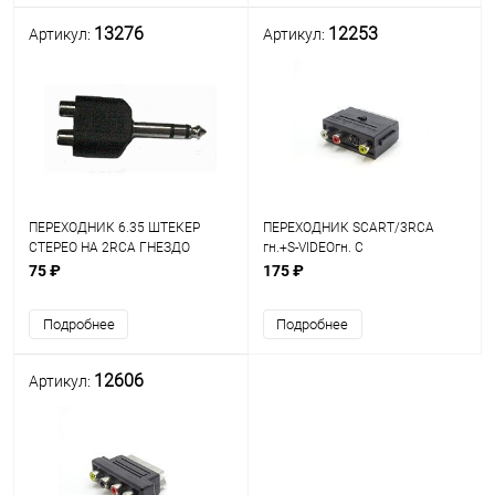
13276
12253
Артикул:
Артикул:
ПЕРЕХОДНИК 6.35 ШТЕКЕР
ПЕРЕХОДНИК SCART/3RCA
СТЕРЕО НА 2RCA ГНЕЗДО
гн.+S-VIDEOгн. C
СТЕРЕО корпус пластик
переключателем IN/OUT
75 ₽
175 ₽
Корпус: пластик; контакты
разъемов: никелированный
Подробнее
Подробнее
сплав меди (биметалл) (PL1129)
12606
Артикул: