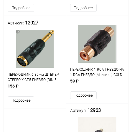
стандартного аналогового
Подробнее
Подробнее
входа/выхода SCART к совреме
12027
Артикул:
ПЕРЕХОДНИК 1 RCA ГНЕЗДО НА
ПЕРЕХОДНИК 6.35мм ШТЕКЕР
1 RCA ГНЕЗДО (Монокль) GOLD
СТЕРЕО Х СГ-5 ГНЕЗДО (DIN 5
(2-270G)
59 ₽
PIN) GOLD; материал:пластик
156 ₽
Подробнее
Подробнее
12963
Артикул: