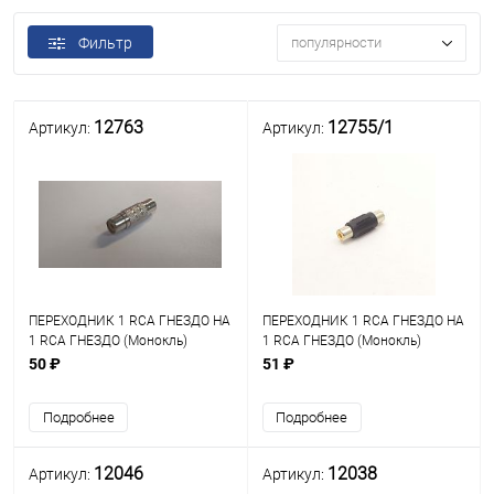
Фильтр
популярности
12763
12755/1
Артикул:
Артикул:
ПЕРЕХОДНИК 1 RCA ГНЕЗДО НА
ПЕРЕХОДНИК 1 RCA ГНЕЗДО НА
1 RCA ГНЕЗДО (Монокль)
1 RCA ГНЕЗДО (Монокль)
(12755/1) Корпус: пластик;
50 ₽
51 ₽
контакты: никель (14-0432/2-
270)
Подробнее
Подробнее
12046
12038
Артикул:
Артикул: