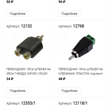
ДЛЯ СОЕДИНЕНИЯ КАБЕЛЕЙ)
(пластик)
50 ₽
96 ₽
Подробнее
Подробнее
12132
12768
Артикул:
Артикул:
ПЕРЕХОДНИК 1RCA ШТЕКЕР НА
ПЕРЕХОДНИК 1RCA ШТЕКЕР НА
2RCA ГНЕЗДО (NP-591) RCAP-
КЛЕММНИК ПЛАСТИК под винт
2RCAJ
(на клеммную колодку)
34 ₽
48 ₽
Подробнее
Подробнее
12353/1
12118/1
Артикул:
Артикул: