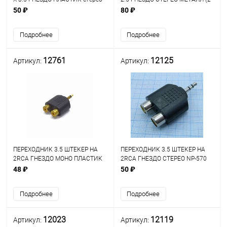
(PL1065/2-055/14-0423)
016)
50 ₽
80 ₽
Подробнее
Подробнее
12761
12125
Артикул:
Артикул:
ПЕРЕХОДНИК 3.5 ШТЕКЕР НА
ПЕРЕХОДНИК 3.5 ШТЕКЕР НА
2RCA ГНЕЗДО МОНО ПЛАСТИК
2RCA ГНЕЗДО СТЕРЕО NP-570
GOLD (2-209)
3.5 ST-2RCAJ
48 ₽
50 ₽
Подробнее
Подробнее
12023
12119
Артикул:
Артикул: