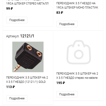
ПЕРЕХОДНИК 3.5 ГНЕЗДО НА
1RCA ШТЕКЕР СТЕРЕО МЕТАЛЛ
1RCA ШТЕКЕР МОНО ПЛАСТИК
PREMIER
99 ₽
(2-220)
83 ₽
Подробнее
Подробнее
12121/1
Артикул:
ПЕРЕХОДНИК 3.5 ШТЕКЕР НА 2
ПЕРЕХОДНИК 3.5 ШТЕКЕР НА 2
Х 3.5 ГНЕЗДО стерео на кабеле
Х 3.5 ГНЕЗДО (12121/1) GOLD
0,11м "H-18" (переходник выход
195 ₽
стерео (2-055G)
3,5 - вход 2х3,5 белый) -
113 ₽
0077587
Подробнее
Подробнее