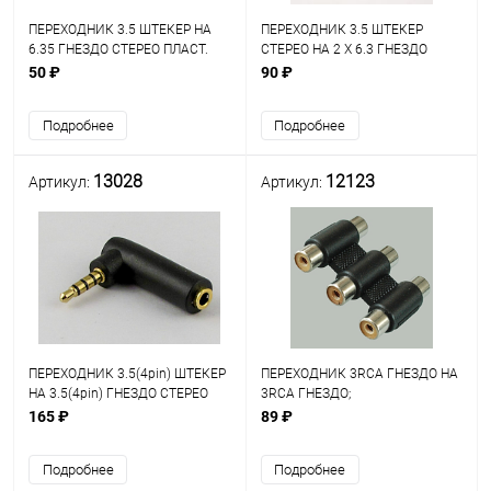
ПЕРЕХОДНИК 3.5 ШТЕКЕР НА
ПЕРЕХОДНИК 3.5 ШТЕКЕР
6.35 ГНЕЗДО СТЕРЕО ПЛАСТ.
СТЕРЕО НА 2 Х 6.3 ГНЕЗДО
СТЕРЕО GOLD ПЛАСТИК
50 ₽
90 ₽
Подробнее
Подробнее
13028
12123
Артикул:
Артикул:
ПЕРЕХОДНИК 3.5(4pin) ШТЕКЕР
ПЕРЕХОДНИК 3RCA ГНЕЗДО НА
НА 3.5(4pin) ГНЕЗДО СТЕРЕО
3RCA ГНЕЗДО;
УГЛОВОЙ (Аудиоадаптер )
материал:пластик
165 ₽
89 ₽
Подробнее
Подробнее