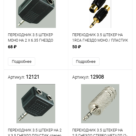
ПЕРЕХОДНИК 3.5 ШТЕКЕР
ПЕРЕХОДНИК 3.5 ШТЕКЕР НА
МОНО НА 2 Х 6.35 ГНЕЗДО
1RCA ГНЕЗДО МОНО / ПЛАСТИК
МОНО ПЛАСТИК
GOLD PREMIER (2-200G)
68 ₽
50 ₽
Подробнее
Подробнее
12121
12908
Артикул:
Артикул:
ПЕРЕХОДНИК 3.5 ШТЕКЕР НА 2
ПЕРЕХОДНИК 3.5 ШТЕКЕР НА
Х 3.5 ГНЕЗДО ПЛАСТИК стерео
2.5 ГНЕЗДО СТЕРЕО МЕТАЛЛ (2-