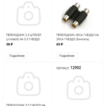
ПЕРЕХОДНИК 2.5 ШТЕКЕР
ПЕРЕХОДНИК 2RCA ГНЕЗДО НА
(угловой) НА 3.5 ГНЕЗДО
2RCA ГНЕЗДО (Бинокль)
СТЕРЕО (7-0120/2-001) (2-
позолоченный (7-0112/14-0433)
38 ₽
65 ₽
001/NP-595B 2.5 ST-3.5) пластик
(2-274/2-274G) 303-203
Подробнее
Подробнее
12992
Артикул:
ПЕРЕХОДНИК 3.5 ГНЕЗДО НА