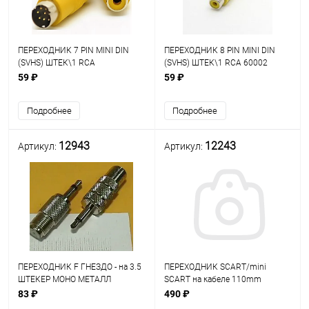
ПЕРЕХОДНИК 7 PIN MINI DIN
ПЕРЕХОДНИК 8 PIN MINI DIN
(SVHS) ШТЕК\1 RCA
(SVHS) ШТЕК\1 RCA 60002
59 ₽
59 ₽
Подробнее
Подробнее
12943
12243
Артикул:
Артикул:
ПЕРЕХОДНИК F ГНЕЗДО - на 3.5
ПЕРЕХОДНИК SCART/mini
ШТЕКЕР МОНО МЕТАЛЛ
SCART на кабеле 110mm
Корпус: пластик; ф/фильтр на
83 ₽
490 ₽
кабеле; для подключения