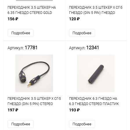
ПЕРЕХОДНИК 3.5 ШТЕКЕР НА
ПЕРЕХОДНИК 3.5 ШТЕКЕР Х СГ-5
6.35 ГНЕЗДО СТЕРЕО GOLD
ГНЕЗДО (DIN 5 PIN) ГНЕЗДО
PREMIER 2-106G
СТЕРЕО ПЛАСТИК с кабелем
156 ₽
120 ₽
0,2м (2-304) (T503)
Подробнее
Подробнее
17781
12341
Артикул:
Артикул:
ПЕРЕХОДНИК 3.5 ШТЕКЕР Х СГ-5
ПЕРЕХОДНИК 6.3 ГНЕЗДО НА
ГНЕЗДО (DIN 5 PIN) СТЕРЕО
6.3 ГНЕЗДО СТЕРЕО ПЛАСТИК
ПЛАСТИК с кабелем 0,3м (2-
197 ₽
193 ₽
304) (T503) OD5.0mm ЧЁРНЫЙ
ОКНА GOLD MIDI
Подробнее
Подробнее