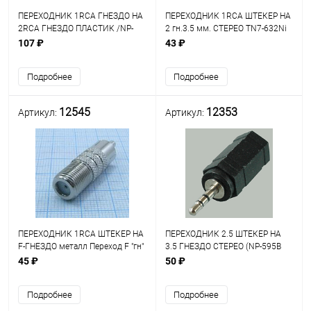
ПЕРЕХОДНИК 1RCA ГНЕЗДО НА
ПЕРЕХОДНИК 1RCA ШТЕКЕР НА
2RCA ГНЕЗДО ПЛАСТИК /NP-
2 гн.3.5 мм. СТЕРЕО TN7-632Ni
581/RCAJ-2RCAJ PREMIER
12261 (2-227) (пластик)
107 ₽
43 ₽
Подробнее
Подробнее
12545
12353
Артикул:
Артикул:
ПЕРЕХОДНИК 1RCA ШТЕКЕР НА
ПЕРЕХОДНИК 2.5 ШТЕКЕР НА
F-ГНЕЗДО металл Переход F "гн"
3.5 ГНЕЗДО СТЕРЕО (NP-595B
- RCA "шт" металл (PREMIER 4-
2.5 ST-3.5) пластик
45 ₽
50 ₽
640)
Подробнее
Подробнее