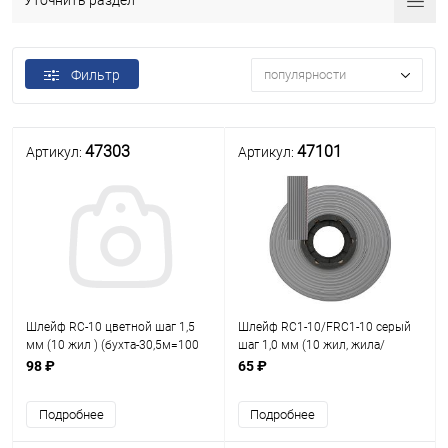
Уточнить раздел
Фильтр
популярности
47303
47101
Артикул:
Артикул:
Шлейф RC-10 цветной шаг 1,5
Шлейф RC1-10/FRC1-10 серый
мм (10 жил ) (бухта-30,5м=100
шаг 1,0 мм (10 жил, жила/
футов) ЦЕНА за 0,5м (кабель
изоляция - Сu/ PVC ) (цена за
98 ₽
65 ₽
ленточный) изоляция - Сu/115
0.5м ) ( t= -20/+80C) (кабель
Om 24AWG
ленточный)
Подробнее
Подробнее