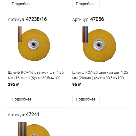
Подробнее
Подробнее
47238/16
47056
Артикул:
Артикул:
Шлейф RCA-16 цветной шаг 1,25
Шлейф RCA-20 цветной шаг 1,25
мм (16 жил ) (бухта-30,5м=100
мм (20жил ) (бухта-30,5м=100
футов) ЦЕНА за 1м (кабель
футов) ЦЕНА за 0,5м (кабель
395 ₽
96 ₽
ленточный) (127PW16D)
ленточный) (127PW20D)
Подробнее
Подробнее
47241
Артикул: