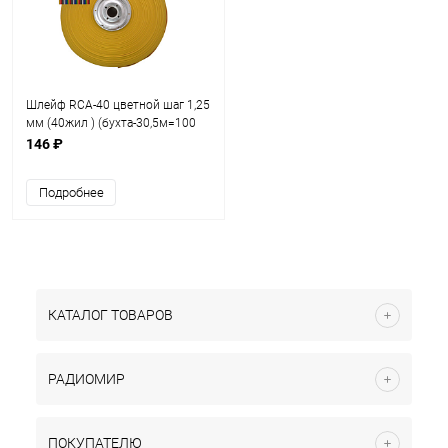
Шлейф RCA-40 цветной шаг 1,25
мм (40жил ) (бухта-30,5м=100
футов) ЦЕНА за 0,5м (кабель
146 ₽
ленточный ) (127PW40D)
Подробнее
КАТАЛОГ ТОВАРОВ
РАДИОМИР
ПОКУПАТЕЛЮ