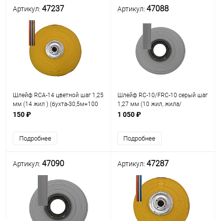
47237
47088
Артикул:
Артикул:
Шлейф RCA-14 цветной шаг 1,25
Шлейф RC-10/FRC-10 серый шаг
мм (14 жил ) (бухта-30,5м=100
1,27 мм (10 жил, жила/
футов) ЦЕНА за 0,5м (кабель
изоляция - Сu/ PVC )
150 ₽
1 050 ₽
ленточный) (127PW14D)
(бухта-100ft =30.5м ) ( t=105C /
300V) (кабель ленточный)
Подробнее
Подробнее
47090
47287
Артикул:
Артикул: