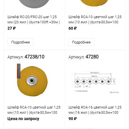
Шлейф RC-20/FRC-20 шаг 1,25
Шлейф RCA-10 цветной шаг 1,25
мм (20 жил ) (бухта-100ft =30м )
мм (10 жил ) (бухта-30,5м=100
цена за 0,5м 47090 ( t=105C /
футов) ЦЕНА за 0,5м (кабель
27 ₽
60 ₽
300V) (кабель ленточный )
ленточный) (127PW10D)
Подробнее
Подробнее
47238/10
47280
Артикул:
Артикул:
Шлейф RCA-10 цветной шаг 1,25
Шлейф RCA-16 цветной шаг 1,25
мм (10 жил ) (бухта-30,5м=100
мм (16 жил ) (бухта-30,5м=100
футов) ЦЕНА за 1м (кабель
футов) ЦЕНА за 0,5м (кабель
Цена по запросу
90 ₽
ленточный) (127PW10D)
ленточный) (127PW16D)