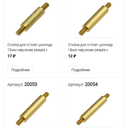
Стойка для п/плат цилиндр.
Стойка для п/плат цилиндр.
15мм наружная резьба х
18мм наружная резьба х
наружная резьба М3мм L=5мм)
наружная резьба М3мм L=5мм)
17 ₽
12 ₽
(L=15мм) латунь D=5.5мм
(L=18мм) латунь D=5.5мм
(PCNN-15)
(PCNN-18)
Подробнее
Подробнее
20053
20054
Артикул:
Артикул: