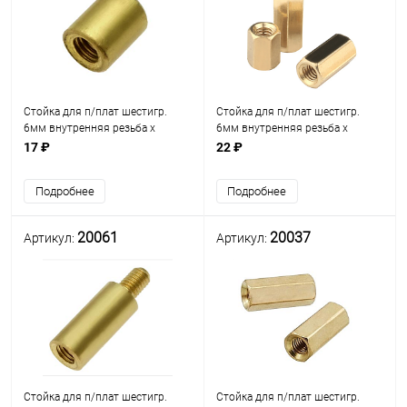
Стойка для п/плат шестигр.
Стойка для п/плат шестигр.
6мм внутренняя резьба х
6мм внутренняя резьба х
внутренняя резьба М3мм)
внутренняя резьба М4мм)
17 ₽
22 ₽
(стойка L=6мм) латунь D=5мм
(стойка L= 5мм) латунь (под
(PCSS-6)
ключ М5) (HTZ-M4XL-6mm)
Подробнее
Подробнее
20061
20037
Артикул:
Артикул:
Стойка для п/плат шестигр.
Стойка для п/плат шестигр.