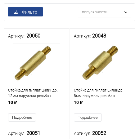
Фильтр
популярности
20050
20048
Артикул:
Артикул:
Стойка для п/плат цилиндр.
Стойка для п/плат цилиндр.
12мм наружная резьба х
8мм наружная резьба х
наружная резьба М3мм L=5мм)
наружная резьба М3мм L=5мм)
10 ₽
10 ₽
(L=12мм) латунь D=5.5мм
(L=8мм) латунь D=5.5мм (PCNN-
(PCNN-12)
8)
Подробнее
Подробнее
20051
20052
Артикул:
Артикул: