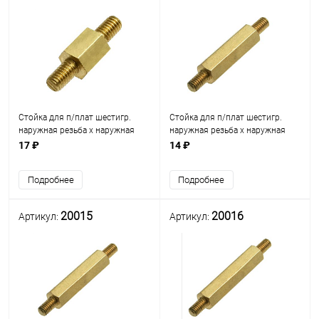
Стойка для п/плат шестигр.
Стойка для п/плат шестигр.
наружная резьба х наружная
наружная резьба х наружная
резьба М3мм L=5мм) (стойка L=
резьба М3мм L=5мм) (стойка
17 ₽
14 ₽
6мм) латунь (под ключ М5)
L=15мм) латунь (под ключ М5)
(PCHNN-15)
Подробнее
Подробнее
20015
20016
Артикул:
Артикул: