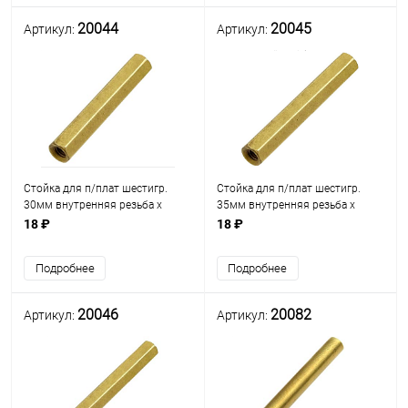
20044
20045
Артикул:
Артикул:
Стойка для п/плат шестигр.
Стойка для п/плат шестигр.
30мм внутренняя резьба х
35мм внутренняя резьба х
внутренняя резьба М3мм)
внутренняя резьба М3мм)
18 ₽
18 ₽
(стойка L= 30мм) латунь (под
(стойка L= 35мм) латунь (под
ключ М5) (PCHSS-30)
ключ М5) (PCHSS-35)
Подробнее
Подробнее
20046
20082
Артикул:
Артикул: