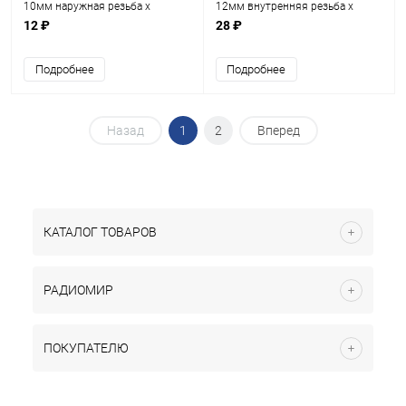
10мм наружная резьба х
12мм внутренняя резьба х
внутренняя резьба М3мм
внутренняя резьба М3мм)
12 ₽
28 ₽
L=5мм) (L=10мм) латунь
(стойка L= 12мм) латунь (под
D=5.5мм(PCSN-10)
ключ М5) (PCHSS-12)
Подробнее
Подробнее
Назад
1
2
Вперед
КАТАЛОГ ТОВАРОВ
РАДИОМИР
ПОКУПАТЕЛЮ