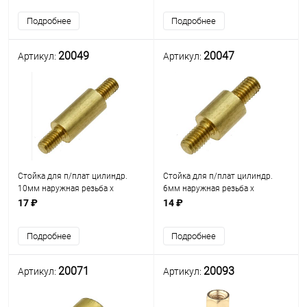
Подробнее
Подробнее
20049
20047
Артикул:
Артикул:
Стойка для п/плат цилиндр.
Стойка для п/плат цилиндр.
10мм наружная резьба х
6мм наружная резьба х
наружная резьба М3мм L=5мм)
наружная резьба М3мм L=5мм)
17 ₽
14 ₽
(L=10мм) латунь (PCNN-10)
(L=6мм) латунь D=5.5мм (PCNN-
6)
Подробнее
Подробнее
20071
20093
Артикул:
Артикул: