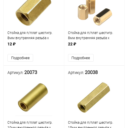
Стойка для п/плат шестигр.
Стойка для п/плат шестигр.
8мм внутренняя резьба х
8мм внутренняя резьба х
внутренняя резьба М3мм)
внутренняя резьба М4мм)
12 ₽
22 ₽
(стойка L= 8мм) латунь 77212
(стойка L= 8мм) латунь (под
ключ М5) (HTZ-M4XL-8mm/ SS-
Подробнее
Подробнее
BN0816)
20073
20038
Артикул:
Артикул:
Стойка для п/плат шестигр.
Стойка для п/плат шестигр.
10мм внутренняя резьба х
15мм внутренняя резьба х