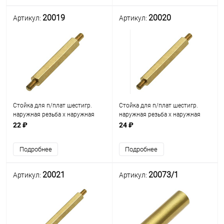
20019
20020
Артикул:
Артикул:
Стойка для п/плат шестигр.
Стойка для п/плат шестигр.
наружная резьба х наружная
наружная резьба х наружная
резьба М3мм L=5мм) (стойка
резьба М3мм L=5мм) (стойка
22 ₽
24 ₽
L=27мм) латунь (под ключ М5)
L=30мм) латунь (под ключ М5)
(PCHNN-27)
(PCHNN-30)
Подробнее
Подробнее
20021
20073/1
Артикул:
Артикул: