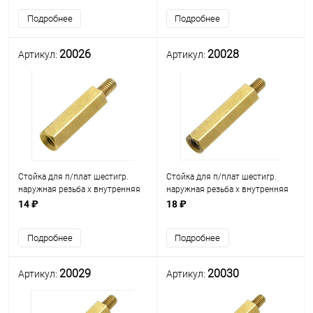
(под ключ М5) (PCHSN-50)
(PCHSN-10)
Подробнее
Подробнее
20026
20028
Артикул:
Артикул:
Стойка для п/плат шестигр.
Стойка для п/плат шестигр.
наружная резьба х внутренняя
наружная резьба х внутренняя
резьба М3мм L=5мм) (стойка L=
резьба М3мм L=5мм) (стойка L=
14 ₽
18 ₽
15мм) латунь (под ключ М5)
20мм) латунь (под ключ М5)
(PCHSN-15)
(PCHSN-20)
Подробнее
Подробнее
20029
20030
Артикул:
Артикул: