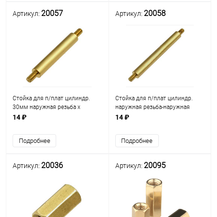
20057
20058
Артикул:
Артикул:
Стойка для п/плат цилиндр.
Стойка для п/плат цилиндр.
30мм наружная резьба х
наружная резьба-наружная
наружная резьба М3мм L=5мм)
резьба (5мм) М3x40 латунь (под
14 ₽
14 ₽
(L=30мм) латунь D=5.5мм
ключ М5) (PCNN-40)
(PCNN-30)
Подробнее
Подробнее
20036
20095
Артикул:
Артикул: