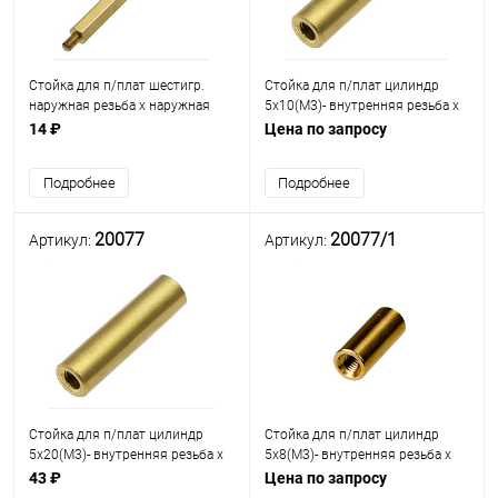
Стойка для п/плат шестигр.
Стойка для п/плат цилиндр
наружная резьба х наружная
5x10(М3)- внутренняя резьба х
резьба М3мм L=5мм) (стойка
внутренняя резьба латунь
14 ₽
Цена по запросу
L=40мм) латунь (под ключ М5)
(PCSS-10)
(PCHNN-40)
Подробнее
Подробнее
20077
20077/1
Артикул:
Артикул:
Стойка для п/плат цилиндр
Стойка для п/плат цилиндр
5x20(М3)- внутренняя резьба х
5x8(М3)- внутренняя резьба х
внутренняя резьба латунь
внутренняя резьба латунь
43 ₽
Цена по запросу
(PCSS-20)
(PCSS-8)