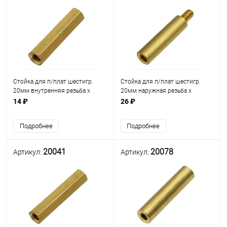
Стойка для п/плат шестигр.
Стойка для п/плат шестигр.
20мм внутренняя резьба х
20мм наружная резьба х
внутренняя резьба М3мм)
внутренняя резьба М3мм
14 ₽
26 ₽
(стойка L= 20мм) латунь (под
L=5мм) (L=20мм) латунь
ключ М5) (PCHSS-20)
D=5.5мм (PCSN-20)
Подробнее
Подробнее
20041
20078
Артикул:
Артикул: