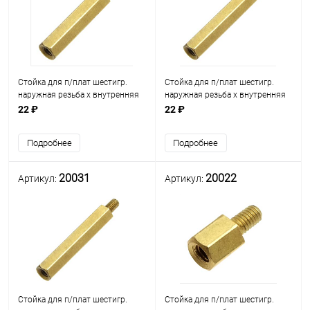
Стойка для п/плат шестигр.
Стойка для п/плат шестигр.
наружная резьба х внутренняя
наружная резьба х внутренняя
резьба М3мм L=5мм) (стойка L=
резьба М3мм L=5мм) (стойка L=
22 ₽
22 ₽
22мм) латунь (под ключ М5)
25мм) латунь (под ключ М5)
(PCHSN-22)
(PCHSN-25)
Подробнее
Подробнее
20031
20022
Артикул:
Артикул:
Стойка для п/плат шестигр.
Стойка для п/плат шестигр.