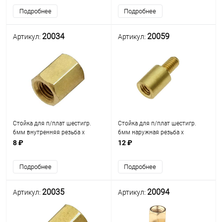
ключ М5)
(под ключ М5)
Подробнее
Подробнее
20034
20059
Артикул:
Артикул:
Стойка для п/плат шестигр.
Стойка для п/плат шестигр.
6мм внутренняя резьба х
6мм наружная резьба х
внутренняя резьба М3мм)
внутренняя резьба М3мм
8 ₽
12 ₽
(стойка L= 6мм) латунь (под
L=5мм) (стойка L=6мм) латунь
ключ М5) (PCHSS-6)
D=5.5мм (PCSN-6)
Подробнее
Подробнее
20035
20094
Артикул:
Артикул: