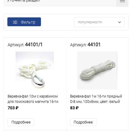
Уточнить раздел
Фильтр
популярности
44101/1
44101
Артикул:
Артикул:
Веревка-фал 10м с карабином
Веревка-фал 1м 16-ти прядный
для поискового магнита 16-ти
D-8 мм, 100х8мм, цвет: белый
прядный D-8 мм
703 ₽
83 ₽
Подробнее
Подробнее