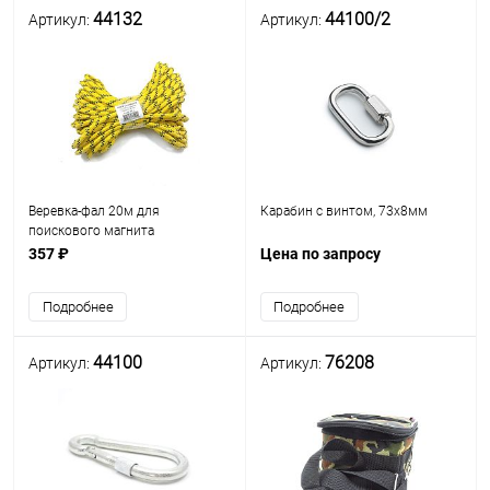
44132
44100/2
Артикул:
Артикул:
Веревка-фал 20м для
Карабин с винтом, 73х8мм
поискового магнита
полипропилен D-8 мм
357 ₽
Цена по запросу
Подробнее
Подробнее
44100
76208
Артикул:
Артикул: