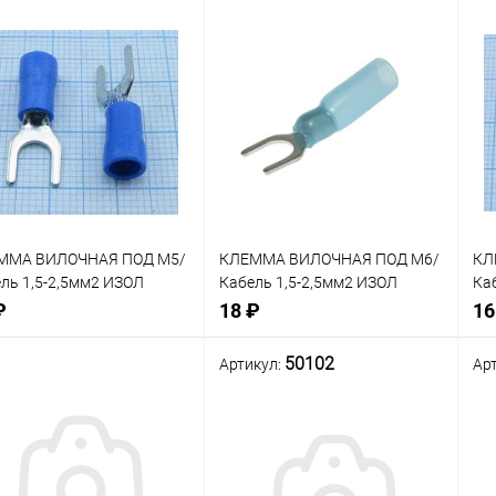
нение
Сравнение
Сра
Нет в наличии
Нет в наличии
В
анное
избранное
изб
ММА ВИЛОЧНАЯ ПОД М5/
КЛЕММА ВИЛОЧНАЯ ПОД М6/
КЛ
ль 1,5-2,5мм2 ИЗОЛ
Кабель 1,5-2,5мм2 ИЗОЛ
Ка
ЯЯ
СИНИЙ
СИ
₽
18 ₽
16
50102
Артикул:
Ар
нение
Сравнение
Сра
Нет в наличии
Нет в наличии
В
анное
избранное
изб