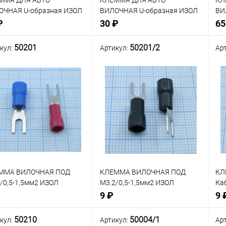
ММА ДЛЯ АВТО
КЛЕММА ДЛЯ АВТО
КЛ
ОЧНАЯ U-образная ИЗОЛ
ВИЛОЧНАЯ U-образная ИЗОЛ
ВИ
 М3.5/Кабель 21мм2
ПОД М4/Кабель 1,5-2,5мм2
ПО
₽
30 ₽
65
СНАЯ/ЧЕРНАЯ GOLD
КРАСНАЯ/ЧЕРНАЯ GOLD
КР
G=d8.4mm) ("Belsis"
(PREMIER 7-171)
(P
50201
50201/2
кул:
Артикул:
Ар
946-RC/BW4946-BC)
В корзину
В корзину
нение
Сравнение
Сра
В наличии: 4шт.
В наличии: 33шт.
В
анное
избранное
изб
ММА ВИЛОЧНАЯ ПОД
КЛЕММА ВИЛОЧНАЯ ПОД
КЛ
/0,5-1,5мм2 ИЗОЛ
М3.2/0,5-1,5мм2 ИЗОЛ
Ка
СНЫЙ
ЧЕРНАЯ
СИ
9 ₽
9 
50210
50004/1
кул:
Артикул:
Ар