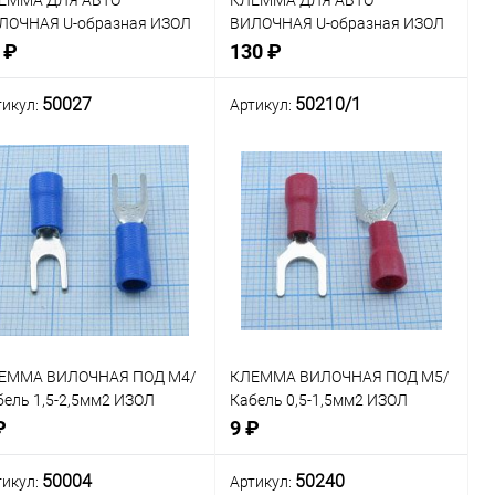
ЕММА ДЛЯ АВТО
КЛЕММА ДЛЯ АВТО
ЛОЧНАЯ U-образная ИЗОЛ
ВИЛОЧНАЯ U-образная ИЗОЛ
Д М5/Кабель 25мм2
ПОД М8/Кабель 50мм2
 ₽
130 ₽
АСНАЯ/ЧЕРНАЯ GOLD
КРАСНАЯ/ЧЕРНАЯ GOLD
REMIER 7-117)
(PREMIER 7-119)
50027
50210/1
тикул:
Артикул:
В корзину
В корзину
внение
Сравнение
В наличии: 6шт.
В наличии: 2шт.
В
В
ранное
избранное
ЕММА ВИЛОЧНАЯ ПОД М4/
КЛЕММА ВИЛОЧНАЯ ПОД М5/
бель 1,5-2,5мм2 ИЗОЛ
Кабель 0,5-1,5мм2 ИЗОЛ
НЯЯ
КРАСНЫЙ
₽
9 ₽
50004
50240
тикул:
Артикул: