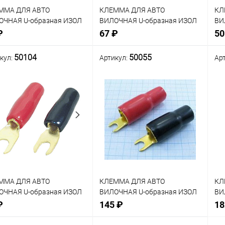
ММА ДЛЯ АВТО
КЛЕММА ДЛЯ АВТО
КЛ
ОЧНАЯ U-образная ИЗОЛ
ВИЛОЧНАЯ U-образная ИЗОЛ
ВИ
 М4/Кабель 4мм2
ПОД М4/Кабель 8мм2 ЧЕРНАЯ
ПО
₽
67 ₽
50
СНАЯ/ЧЕРНАЯ GOLD
GOLD (8AWG=d5.2mm) ("Belsis"
КР
MIER 7-110)
BW4993-BC)
(P
50104
50055
кул:
Артикул:
Ар
нение
Сравнение
Сра
Нет в наличии
Нет в наличии
В
анное
избранное
изб
ММА ДЛЯ АВТО
КЛЕММА ДЛЯ АВТО
КЛ
ОЧНАЯ U-образная ИЗОЛ
ВИЛОЧНАЯ U-образная ИЗОЛ
ВИ
 М5/Кабель 21мм2
ПОД М5/Кабель 35мм2
ПО
₽
145 ₽
18
СНАЯ/ЧЕРНАЯ GOLD
КРАСНАЯ/ЧЕРНАЯ GOLD
КР
G=d8.4mm) ("Belsis"
(P