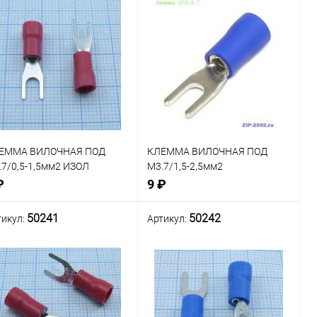
ЕММА ВИЛОЧНАЯ ПОД
КЛЕММА ВИЛОЧНАЯ ПОД
.7/0,5-1,5мм2 ИЗОЛ
М3.7/1,5-2,5мм2
АСНАЯ
Изолированная СИНЯЯ SV2-
₽
9 ₽
3.7
50241
50242
тикул:
Артикул:
В корзину
В корзину
внение
Сравнение
В наличии: 30шт.
В наличии: 151шт.
В
В