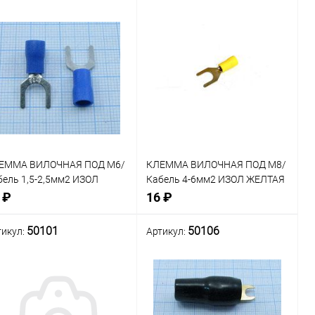
внение
Сравнение
Нет в наличии
Нет в наличии
В
В
ранное
избранное
ЕММА ВИЛОЧНАЯ ПОД М6/
КЛЕММА ВИЛОЧНАЯ ПОД М8/
бель 1,5-2,5мм2 ИЗОЛ
Кабель 4-6мм2 ИЗОЛ ЖЕЛТАЯ
НИЙ
(50240) (SV5.5-8)
 ₽
16 ₽
50101
50106
тикул:
Артикул:
внение
Сравнение
Нет в наличии
Нет в наличии
В
В
ранное
избранное