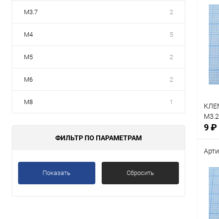
М3.7
2
М4
5
М5
2
М6
2
М8
1
КЛЕ
М3.2
9 ₽
ФИЛЬТР ПО ПАРАМЕТРАМ
Арти
Показать
Сбросить
Срав
В