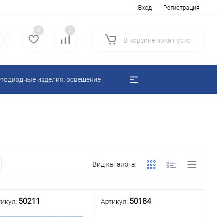
Вход
Регистрация
0
0
В корзине
пока
пусто
тодиодные изделия, освещение
Вид каталога:
50211
50184
тикул:
Артикул: