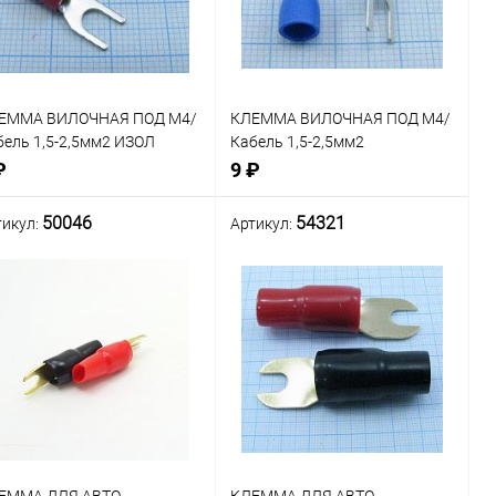
ранное
избранное
ЕММА ВИЛОЧНАЯ ПОД М4/
КЛЕММА ВИЛОЧНАЯ ПОД М4/
бель 1,5-2,5мм2 ИЗОЛ
Кабель 1,5-2,5мм2
АСНАЯ
изолированая СИНЯЯ SV2-3.2
₽
9 ₽
50046
54321
тикул:
Артикул:
В корзину
В корзину
внение
Сравнение
В наличии: 99шт.
В наличии: 59шт.
В
В
ранное
избранное