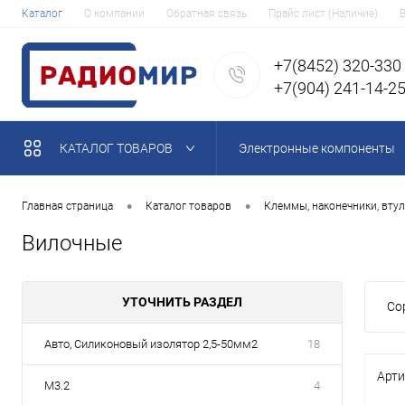
Каталог
О компании
Обратная связь
Прайс лист (Наличие)
+7(8452) 320-330
+7(904) 241-14-2
КАТАЛОГ ТОВАРОВ
Электронные компоненты
•
•
Главная страница
Каталог товаров
Клеммы, наконечники, втул
Вилочные
УТОЧНИТЬ РАЗДЕЛ
Со
Авто, Силиконовый изолятор 2,5-50мм2
18
Арти
М3.2
4