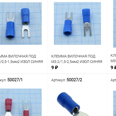
КЛ
ММА ВИЛОЧНАЯ ПОД
КЛЕММА ВИЛОЧНАЯ ПОД
М3
/0,5-1,5мм2 ИЗОЛ СИНЯЯ
М3.2/1,5-2,5мм2 ИЗОЛ СИНЯЯ
КР
9 ₽
9 
50027/1
50027/2
кул:
Артикул:
Ар
В корзину
В корзину
нение
Сравнение
Сра
В наличии: 4шт.
В наличии: 327шт.
В