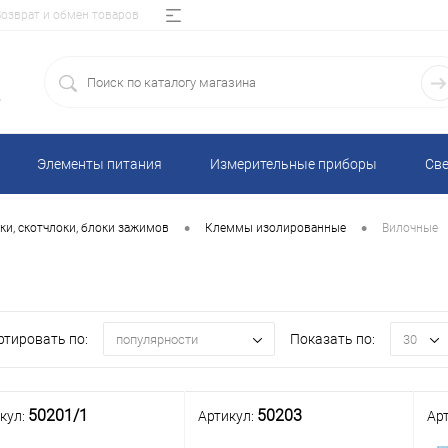
Возврат и обмен товаров
5
Элементы питания
Измерительные приборы
Све
•
•
ки, скотчлоки, блоки зажимов
Клеммы изолированные
Вилочные
ртировать по:
Показать по:
популярности
30
50201/1
50203
кул:
Артикул:
Ар