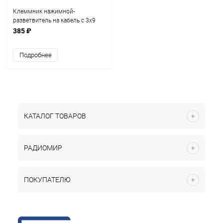
Клеммник нажимной-
разветвитель на кабель с 3х9
контактов многоразовый SPL-
385 ₽
93; 250/600VAC, 32A
Подробнее
КАТАЛОГ ТОВАРОВ
РАДИОМИР
ПОКУПАТЕЛЮ