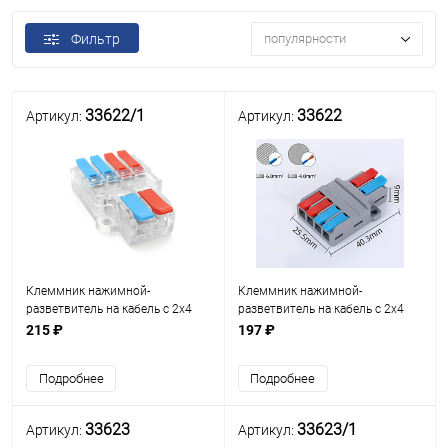
Фильтр
популярности
33622/1
33622
Артикул:
Артикул:
Клеммник нажимной-
Клеммник нажимной-
разветвитель на кабель с 2х4
разветвитель на кабель с 2х4
контакта многоразовый LT-624;
контакта многоразовый LT-624;
215 ₽
197 ₽
250/600VAC, 35A
250/600VAC, 35A
Подробнее
Подробнее
33623
33623/1
Артикул:
Артикул: