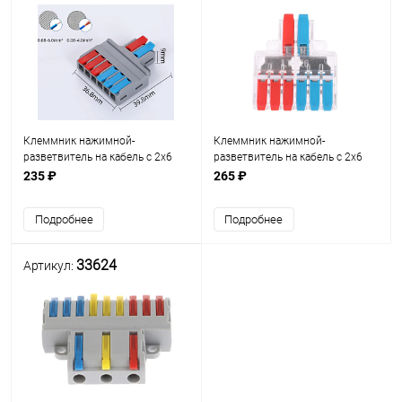
Клеммник нажимной-
Клеммник нажимной-
разветвитель на кабель с 2х6
разветвитель на кабель с 2х6
контактов многоразовый LT-626;
контактов многоразовый LT626;
235 ₽
265 ₽
250/600VAC, 35A
250/600VAC, 35A, на
одножильный провод сечением
Подробнее
Подробнее
0,5…6,0мм2, на многожильн
33624
Артикул: