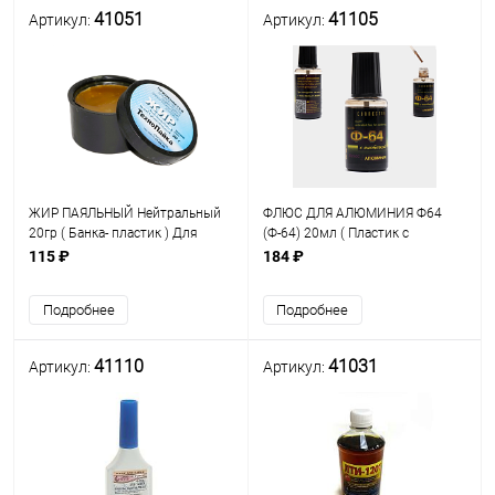
41051
41105
Артикул:
Артикул:
ЖИР ПАЯЛЬНЫЙ Нейтральный
ФЛЮС ДЛЯ АЛЮМИНИЯ Ф64
20гр ( Банка- пластик ) Для
(Ф-64) 20мл ( Пластик с
пайки радиодеталей и
кисточкой ) Connector Состав:
115 ₽
184 ₽
ответственных узлов РЭА в
ТЭА, фториды, ингибиторы
промыш-ти и в быту ( А010030 )
коррозии
Подробнее
Подробнее
41110
41031
Артикул:
Артикул: