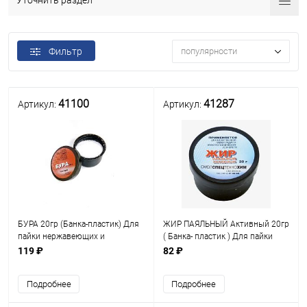
Уточнить раздел
Фильтр
популярности
41100
41287
Артикул:
Артикул:
БУРА 20гр (Банка-пластик) Для
ЖИР ПАЯЛЬНЫЙ Активный 20гр
пайки нержавеющих и
( Банка- пластик ) Для пайки
жаропрочных сталей, чугуна,
узлов и деталей РЭА с
119 ₽
82 ₽
меди припоями с t плавления:
образованием защитной пленки
850-1000С.
СмолСпецТехноХим; Смоленск
Подробнее
Подробнее
Высокотемпературный