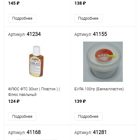
элемент.радиомонтажа,
радиомонтажный органический,
145 ₽
138 ₽
печат.плат легкоплавкими
водосмываемый
припоями при t =250-280°C (
высокоактивный t=180-320°C
Подробнее
Подробнее
состав: канифоль со
(41147) (для пайки электр.
компонентов РЭА,платин
41234
41155
Артикул:
Артикул:
ФЛЮС ФТС 30мл ( Пластик ) (
БУРА 100гр (Банка-пластик)
Флюс паяльный
низкотемпературный ) Ручная и
124 ₽
139 ₽
механизированная пайка
печатного монтажа БРА.
Подробнее
Подробнее
Лужение электромонтажных
элемен
41168
41281
Артикул:
Артикул: