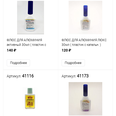
ФЛЮС ДЛЯ АЛЮМИНИЯ
ФЛЮС ДЛЯ АЛЮМИНИЯ ЛЮКС
активный 30мл ( пластик с
30мл ( пластик с капельн. )
капельн. ) (
AVRGROUP (
140 ₽
120 ₽
Низкотемпературный t=180-
Низкотемпературный t=180-
240C ) Для пайки алюм. и его
290C ) Для пайки алюм. и его
Подробнее
Подробнее
сплавов ( АММЦ с медью и
сплавов ( АММЦ с медью и
сталью ) , а
сталью )
41116
41173
Артикул:
Артикул: