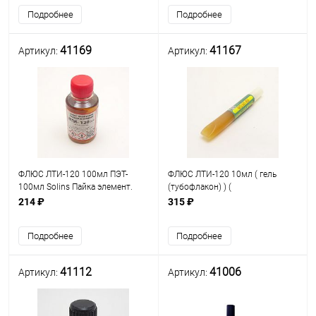
же оксидированных деталей из
Подробнее
Подробнее
медных
41169
41167
Артикул:
Артикул:
ФЛЮС ЛТИ-120 100мл ПЭТ-
ФЛЮС ЛТИ-120 10мл ( гель
100мл Solins Пайка элемент.
(тубофлакон) ) (
радиомонтажа/печатных плат/
Активированный ) Пайка
214 ₽
315 ₽
углерод. сталей и цинка
элементов радиомонтажа,
легкоплавкими припоями при t
печатных плат, углеродистых
Подробнее
Подробнее
160-350°C
сталей и цинка легкоплавкими
при
41112
41006
Артикул:
Артикул: