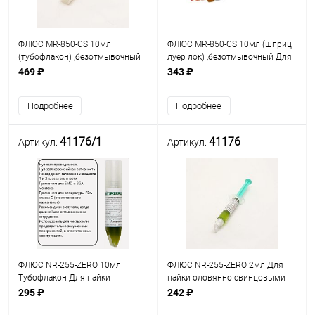
ФЛЮС MR-850-CS 10мл
ФЛЮС MR-850-CS 10мл (шприц
(тубофлакон) ,безотмывочный
луер лок) ,безотмывочный Для
Для пайки оловянно-
пайки оловянно-свинцовыми
469 ₽
343 ₽
свинцовыми припоями – от
припоями – от +200 до +300°С
+200 до +300°С Для пайки
Подробнее
Подробнее
оловянно-свинцовыми
припоями
41176/1
41176
Артикул:
Артикул:
ФЛЮС NR-255-ZERO 10мл
ФЛЮС NR-255-ZERO 2мл Для
Тубофлакон Для пайки
пайки оловянно-свинцовыми
оловянно-свинцовыми
припоями – оот +220 до
295 ₽
242 ₽
припоями – оот +220 до
+225°С; для бессвинцовой