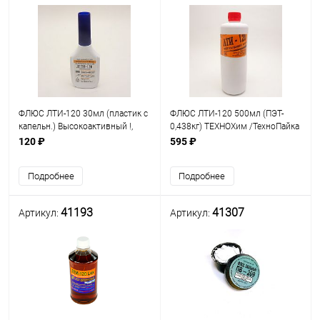
ФЛЮС ЛТИ-120 30мл (пластик с
ФЛЮС ЛТИ-120 500мл (ПЭТ-
капельн.) Высокоактивный !,
0,438кг) ТЕХНОХим /ТехноПайка
классич. Для пайки и лужения
120 ₽
595 ₽
стали, меди, свинца, цинка,
никеля, олова, серебра, кадмия,
Подробнее
Подробнее
41193
41307
Артикул:
Артикул: