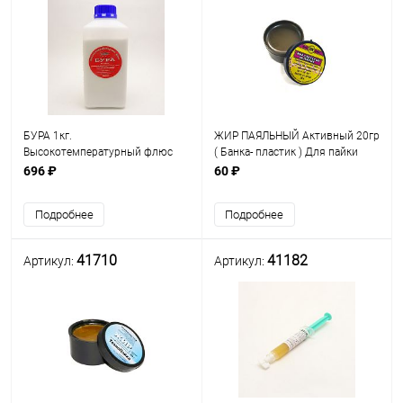
БУРА 1кг.
ЖИР ПАЯЛЬНЫЙ Активный 20гр
Высокотемпературный флюс
( Банка- пластик ) Для пайки
для сварки , для горелок банка/
узлов и деталей РЭА с
696 ₽
60 ₽
пакет ГОСТ8429-77 марка Б
образованием защитной пленки
активен при T +800C +1200C
Рязань ( А010020 )
Подробнее
Подробнее
оп*
41710
41182
Артикул:
Артикул: