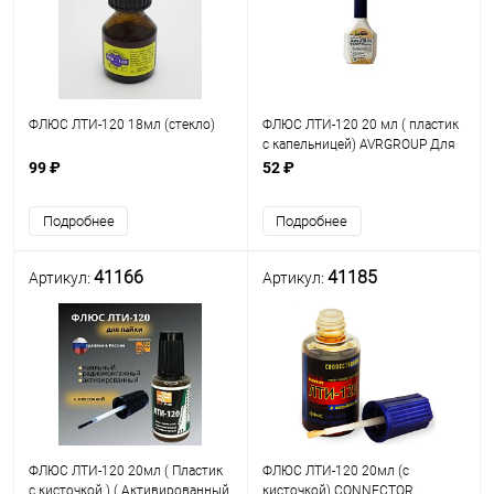
ФЛЮС ЛТИ-120 18мл (стекло)
ФЛЮС ЛТИ-120 20 мл ( пластик
с капельницей) AVRGROUP Для
пайки и лужения стали/меди/
99 ₽
52 ₽
свинца/цинка/олова/никеля/
серебра Раб.t= 160 - 350ºC.
Подробнее
Подробнее
Рязань
41166
41185
Артикул:
Артикул:
ФЛЮС ЛТИ-120 20мл ( Пластик
ФЛЮС ЛТИ-120 20мл (с
с кисточкой ) ( Активированный
кисточкой) CONNECTOR,