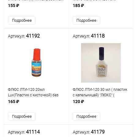
), Solins
С.Петербург
155 ₽
185 ₽
Подробнее
Подробнее
41192
41118
Артикул:
Артикул:
ФЛЮС ЛТИ-120 20мл
ФЛЮС ЛТИ-120 30 мл ( пластик
Lux(Пластик с кисточкой) без
с капельницей) "ЛЮКС" (
спирта водосмываемый;
Высокоактивн/Водосмываемый
165 ₽
120 ₽
Connector С.Петербург
) ( t наивысш.активности:
+320°C ) AVRGROUP
Подробнее
Подробнее
41114
41179
Артикул:
Артикул: