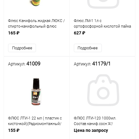
Флюс Канифоль жидкая ЛЮКС /
Флюс ЛМ-1 1л с
спирто-канифольный флюс
ортофосфорной кислотой пайка
20мл (Пластик с кисточкой) Для
сталей припоями с
165 ₽
627 ₽
пайки меди и ее сплавов;
содержанием олова не менее
Connector г.Санкт-Петербург
30%, в т.ч. хром-никелевых
Подробнее
Подробнее
коррозионно-стойких сталей/
оцинк.
41009
41179/1
Артикул:
Артикул:
ФЛЮС ЛТИ-1 22 мл ( пластик с
ФЛЮС ЛТИ-120 1000мл.
кисточкой)(Радиомонтажный/
Состав:каниф.сосн."А"/
активированный) SOLINS Для
диэтиламин гидрохлорид"ЧДА"/
155 ₽
Цена по запросу
пайки металлов и сплавов, а так
триэтаноламин"Ч"