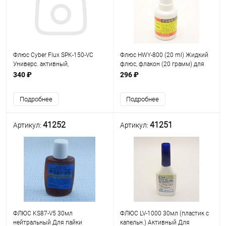
Флюс Cyber Flux SPK-150-VC
Флюс HWY-800 (20 ml) Жидкий
Универс. активный,
флюс, флакон (20 грамм) для
водоотмывочный 5мл (тюбик)
пайки железа, стали, цинка
340 ₽
296 ₽
(гель) для пайки меди и её
сплавов. Температура использ.
Подробнее
Подробнее
150-400°С.
41252
41251
Артикул:
Артикул:
ФЛЮС KS87-V5 30мл
ФЛЮС LV-1000 30мл (пластик с
нейтральный Для пайки
капельн.) Активный Для