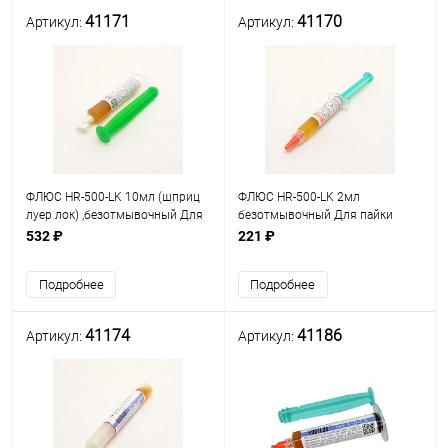
41171
41170
Артикул:
Артикул:
ФЛЮС HR-500-LK 10мл (шприц
ФЛЮС HR-500-LK 2мл
луер лок) ,безотмывочный Для
безотмывочный Для пайки
пайки оловянно-свинцовыми
оловянно-свинцовыми
532 ₽
221 ₽
припоями – от +200 до +300°С
припоями – от +200 до +300°С
Для пайки оловянно-
Платина, золото, серебро,
Подробнее
Подробнее
свинцовыми припо
бронза, латунь, свинец, медь,
41174
41186
Артикул:
Артикул: