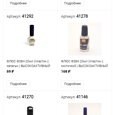
Подробнее
Подробнее
SMD
41292
41278
Артикул:
Артикул:
ФЛЮС Ф38Н 20мл (пластик с
ФЛЮС Ф38Н 20мл (пластик с
капельн.) ВЫСОКОАКТИВНЫЙ
кисточкой.) ВЫСОКОАКТИВНЫЙ
AVRGROUP Для стали, бронзы,
SOLINS Для нержавеющих и
69 ₽
168 ₽
меди, нихрома. Содержит
углеродистых сталей,
комплекс органич.и
марганина, нихрома,
Подробнее
Подробнее
неорганич.компонентов.
константана, бериллиевой и
алю
41270
41146
Артикул:
Артикул: