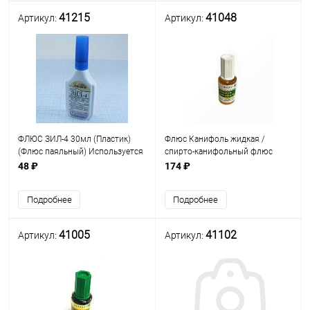
41215
41048
Артикул:
Артикул:
ФЛЮС ЗИЛ-4 30мл (Пластик)
Флюс Канифоль жидкая /
(Флюс паяльный) Используется
спирто-канифольный флюс
для пайки стали, оцинкованного
20мл (Пластик с кисточкой) Для
48 ₽
174 ₽
железа и медных сплавов
пайки меди и ее сплавов;
припоями с большим
Connector г.Санкт-Петербург
Подробнее
Подробнее
содержанием свинца.
41005
41102
Артикул:
Артикул: