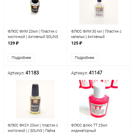
ФЛЮС ФИМ 20мл ( Пластик с
ФЛЮС ФИМ 30 мл ( Пластик с
кисточкой ) Активный SOLINS
капельн.) Активный
Пайка нерж.сталей и бронз ( в
бесканифольный Центр ВТО
129 ₽
125 ₽
особенности алюмин.и
Для стали, бронзы Для
бериллиевых) легкоплавкими
низкотемпературной пайки
Подробнее
Подробнее
припоями при t: 1
41183
41147
Артикул:
Артикул:
ФЛЮС ФКСп 20мл ( пластик с
ФЛЮС флюс ТТ 25мл
кисточкой ) ( SOLINS ) Пайка
индикаторный