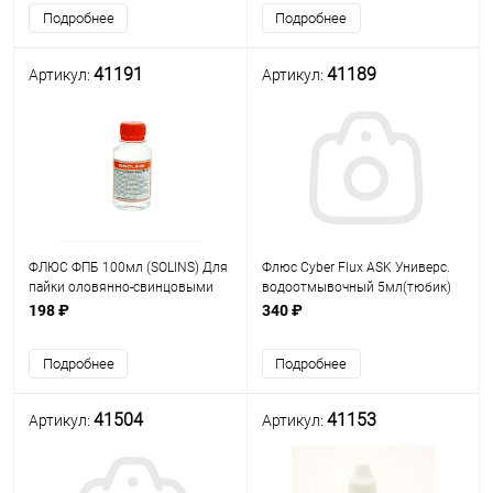
+225°С; для бессвинцовой
пайки - до +270°С.
Подробнее
Подробнее
пайки - до +270°С.
Безотмывочный Серебро, медь,
Безотмывочный
41191
41189
Артикул:
Артикул:
ФЛЮС ФПБ 100мл (SOLINS) Для
Флюс Cyber Flux ASK Универс.
пайки оловянно-свинцовыми
водоотмывочный 5мл(тюбик)
припоями и бессвинцовой
(гель) для пайки меди и её
198 ₽
340 ₽
пайки от +240 до +280°С;
сплавов, железа, цинка, никеля
Безотмывочный
и т.д. Для лужения нерж.стали.
Подробнее
Подробнее
Темпер
41504
41153
Артикул:
Артикул: