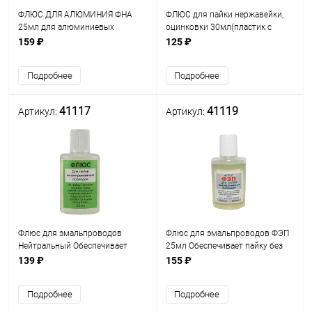
ФЛЮС ДЛЯ АЛЮМИНИЯ ФНА
ФЛЮС для пайки нержавейки,
25мл для алюминиевых
оцинковки 30мл(пластик с
сплавов,нержавеющих сталей,
капельн.) AVRGROUP
159 ₽
125 ₽
никеля, меди, латуни и других
Низкотемпературный
трудно паяемых металлов.
органический; рабоч.t: 200-
Подробнее
Подробнее
350°C Для пайки нержавеющей
стали
41117
41119
Артикул:
Артикул:
Флюс для эмальпроводов
Флюс для эмальпроводов ФЭП
Нейтральный Обеспечивает
25мл Обеспечивает пайку без
пайку без механического снятия
механического снятия эмали.
139 ₽
155 ₽
эмали. Флюс нейтрален, не
вызывает коррозии паяльного
Подробнее
Подробнее
соединения, не тр