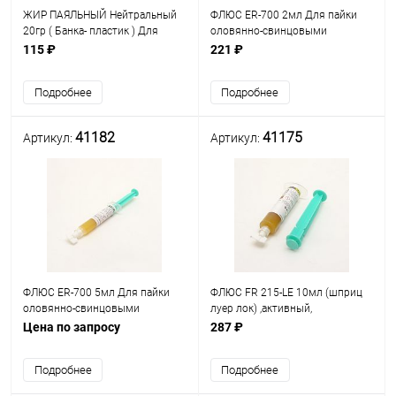
ЖИР ПАЯЛЬНЫЙ Нейтральный
ФЛЮС ER-700 2мл Для пайки
20гр ( Банка- пластик ) Для
оловянно-свинцовыми
пайки радиодеталей и
припоями – оот +220 до
115 ₽
221 ₽
ответственных узлов РЭА в
+225°С; для бессвинцовой
промыш-ти и в быту
пайки - до +300°С.
Подробнее
Подробнее
41182
41175
Артикул:
Артикул:
ФЛЮС ER-700 5мл Для пайки
ФЛЮС FR 215-LE 10мл (шприц
оловянно-свинцовыми
луер лок) ,активный,
припоями – оот +220 до
безотмывочный Для пайки
Цена по запросу
287 ₽
+225°С; для бессвинцовой
оловянно-свинцовыми
пайки - до +300°С.
припоями – от +200 до +350°С
Подробнее
Подробнее