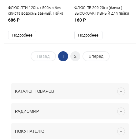
ФЛЮС ЛТИ-120Lux 500мл без
ФЛЮС ПВ-209 20гр (банка.)
спирта водосмываемый; Пайка
ВЫСОКОАКТИВНЫЙ для пайки
элементов радиомонтажа,
коррозионно-стойких и
686 ₽
160 ₽
печатных плат, углеродистых
конструкционных сталей,меди и
сталей и цинка легкоплавкими
медных сплавов медными и
Подробнее
Подробнее
припоями. Сост
серебряными припоями п
Назад
1
2
Вперед
КАТАЛОГ ТОВАРОВ
РАДИОМИР
ПОКУПАТЕЛЮ