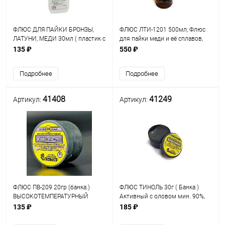
ФЛЮС ДЛЯ ПАЙКИ БРОНЗЫ,
ФЛЮС ЛТИ-1201 500мл; Флюс
ЛАТУНИ, МЕДИ 30мл ( пластик с
для пайки меди и её сплавов,
капельн. ) Центр ВТО (
оцинкованных изделий,
135 ₽
550 ₽
Низкотемпературный t=180-
нержавеющих сплавов,
350°C ) для пайки
нихрома и др.,Connector
Подробнее
Подробнее
оцинкованного железа
41408
41249
Артикул:
Артикул:
ФЛЮС ПВ-209 20гр (банка.)
ФЛЮС ТИНОЛЬ 30г ( Банка )
ВЫСОКОТЕМПЕРАТУРНЫЙ
Активный с оловом мин. 90%,
AVRGROUP г. Рязань
применяется для пайки
135 ₽
185 ₽
радиоэлектронных
компонентов,в частности BGA,