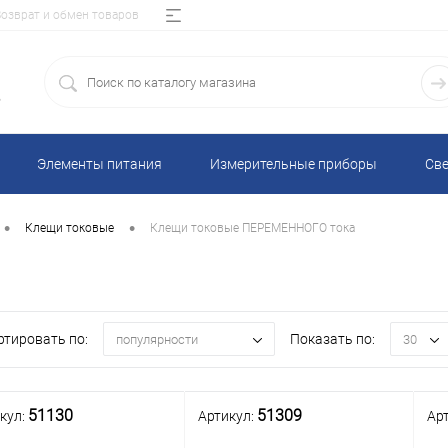
Возврат и обмен товаров
5
Элементы питания
Измерительные приборы
Све
•
•
Клещи токовые
Клещи токовые ПЕРЕМЕННОГО тока
ртировать по:
Показать по:
популярности
30
51130
51309
кул:
Артикул:
Ар