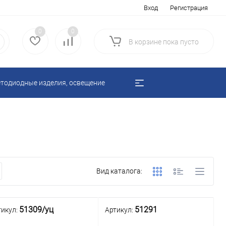
Вход
Регистрация
0
0
В корзине
пока
пусто
тодиодные изделия, освещение
Вид каталога:
51309/уц
51291
тикул:
Артикул: