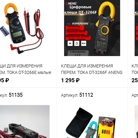
ЩИ ДЛЯ ИЗМЕРЕНИЯ
КЛЕЩИ ДЛЯ ИЗМЕРЕНИЯ
КЛ
М. ТОКА DT-3266E малые
ПЕРЕМ. ТОКА DT-3266F ANENG
ТО
ем=2A/20A/200А;
Iперем=20A/200А/600A;
НЕ
95 ₽
1 295 ₽
25
ем=600V; Uпост=600V;
Uперем=600V; Uпост=600V;
Uп
00KОm-2M;
R=2KОm-2Mom; Фаза-
R=
51135
51112
кул:
Артикул:
Ар
.прозвонка соединений;
указатель: Диапазон: AC380V
Ди
+
нение
Сравнение
Сра
Нет в наличии
Нет в наличии
В
анное
избранное
изб