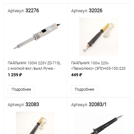
32276
32026
Артикул:
Артикул:
ПАЯЛЬНИК 100W 220V ZD-715L
ПАЯЛЬНИК 100w 220v
с кнопкой вкл /выкл Ручка -
<Термолюкс> (ЭПСН-03-100/220
пластик; нихромовый
) Ручка-дерево; откруч.медное
1 259 ₽
449 ₽
нагреватель; Zhongdi
жало- прямой "шлиц" (d=7.6мм,
PROFESSIONAL
рабоч.дл.=30мм); класс
Подробнее
Подробнее
защиты-2; вр.разогр
32083
32083/1
Артикул:
Артикул: