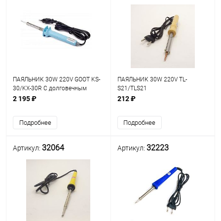
ПАЯЛЬНИК 30W 220V GOOT KS-
ПАЯЛЬНИК 30W 220V TL-
30/KX-30R C долговечным
S21/TLS21
жалом (4мм, конус) до 450*С
2 195 ₽
212 ₽
ЯПОНИЯ
Подробнее
Подробнее
32064
32223
Артикул:
Артикул: