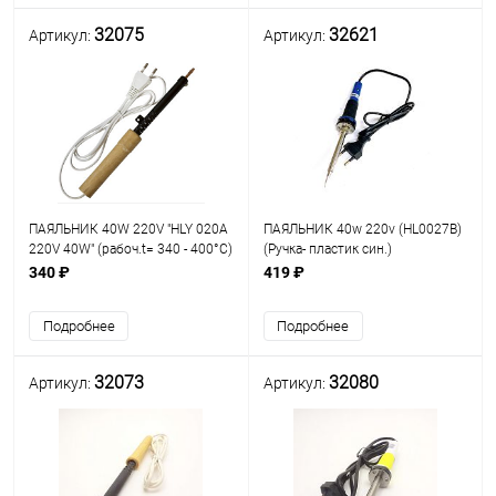
32075
32621
Артикул:
Артикул:
ПАЯЛЬНИК 40W 220V "HLY 020A
ПАЯЛЬНИК 40w 220v (HL0027B)
220V 40W" (рабоч.t= 340 - 400°C)
(Ручка- пластик син.)
нихромовый нагреватель; Long
340 ₽
419 ₽
Life- долговеч.жало:d=5мм; t
рабоч: 250°C; вр.разогр: 3-5мин.
Подробнее
Подробнее
32073
32080
Артикул:
Артикул: