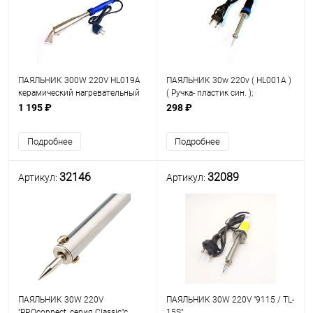
ПАЯЛЬНИК 300W 220V HL019A
ПАЯЛЬНИК 30w 220v ( HL001A )
керамический нагревательный
( Ручка- пластик син. );
элемент; форма жала:шлиц с
нихромовый нагреватель; Long
1 195 ₽
298 ₽
изгибом; d жала: 16мм;
Life- долговеч.жало:d=3,5мм; t
рабоч: 300-350°C; вр.разогр: 3-
Подробнее
Подробнее
5м
32146
32089
Артикул:
Артикул:
ПАЯЛЬНИК 30W 220V
ПАЯЛЬНИК 30W 220V "9115 / TL-
"PROconnect, серия Classic"с
15S"