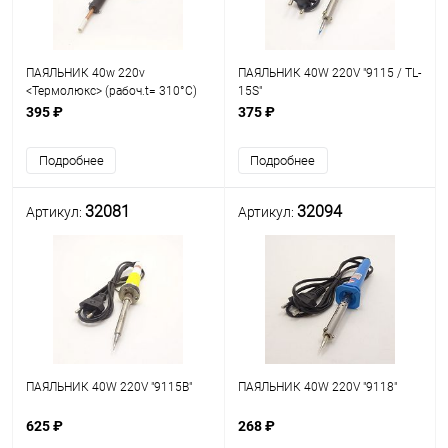
ПАЯЛЬНИК 40w 220v
ПАЯЛЬНИК 40W 220V "9115 / TL-
<Термолюкс> (рабоч.t= 310°C)
15S"
(ЭПСН-03-40/220) Ручка-дерево;
395 ₽
375 ₽
откруч.медное жало- прямой
"шлиц" (d=4,5мм,
Подробнее
Подробнее
рабоч.дл.=30мм);
32081
32094
Артикул:
Артикул:
ПАЯЛЬНИК 40W 220V "9115B"
ПАЯЛЬНИК 40W 220V "9118"
625 ₽
268 ₽