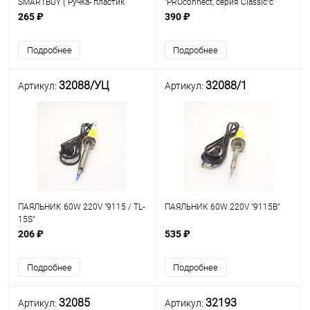
SMARTBUY ( Ручка- пластик
"PROconnect, серия Classic"с
голубой. );нихромовый
керамическим нагревателем
265 ₽
390 ₽
нагреват; Long Life-
(долговечное жало)
долговеч.жало:d=4,5мм; t рабоч:
Подробнее
Подробнее
до 350°C; L провода - 0,8м
32088/УЦ
32088/1
Артикул:
Артикул:
ПАЯЛЬНИК 60W 220V "9115 / TL-
ПАЯЛЬНИК 60W 220V "9115B"
15S"
206 ₽
535 ₽
Подробнее
Подробнее
32085
32193
Артикул:
Артикул: