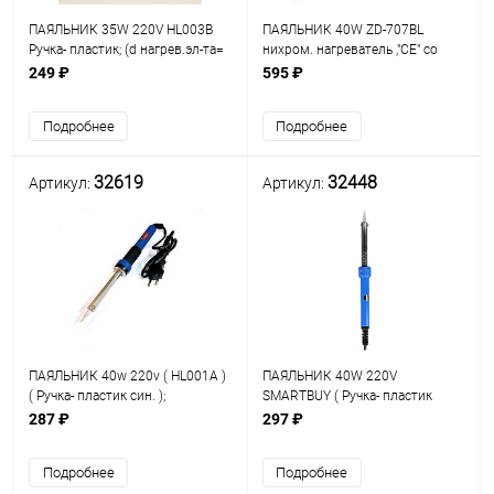
ПАЯЛЬНИК 35W 220V HL003B
ПАЯЛЬНИК 40W ZD-707BL
Ручка- пластик; (d нагрев.эл-та=
нихром. нагреватель ,"CE" со
7,8мм), жало конус, под скос,
светодиодом подсветки места
249 ₽
595 ₽
SOLDERING IRON
пайки ,с долговечным жалом
Подробнее
Подробнее
32619
32448
Артикул:
Артикул:
ПАЯЛЬНИК 40w 220v ( HL001A )
ПАЯЛЬНИК 40W 220V
( Ручка- пластик син. );
SMARTBUY ( Ручка- пластик
нихромовый нагреватель; Long
голубой. );нихромовый
287 ₽
297 ₽
Life- долговеч.жало:d=4,5мм; t
нагреват; Long Life-
рабоч: 350°C; вр.разогр: 3-5мин
долговеч.жало:d=4,5мм; t рабоч:
Подробнее
Подробнее
до 350°C; L провода - 0,8м;