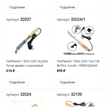
Подробнее
Подробнее
32037
32024/1
Артикул:
Артикул:
ПАЯЛЬНИК 150W 220V HL020A;
ПАЯЛЬНИК 150W 220V TLW-150
Ручка- дерево; нихромовый
ВИЛКА: Китай + ПЕРЕХОДНИК
нагревательный элемент;
Нихромовый нагреват;
616 ₽
895 ₽
медн.загнутое жало (в
медн.загнутое жало (в форме
форме"лопатки"); d жала=9мм;
"клина"/"лопатки")
Подробнее
Подробнее
32024
32109
Артикул:
Артикул: