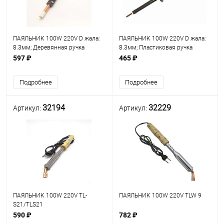
ПАЯЛЬНИК 100W 220V D жала:
ПАЯЛЬНИК 100W 220V D жала:
8.3мм; Деревянная ручка
8.3мм; Пластиковая ручка
<Термолюкс> ( рабоч.t= 390°C)
черная <Термолюкс> ( рабоч.t=
597 ₽
465 ₽
(ЭПСН-02-100/220 )
390°C) (ЭПСН-02-100/220 )
откруч.медное жало- прямой
откруч.медное жало- прямой
Подробнее
Подробнее
"шлиц"
"шлиц"
32194
32229
Артикул:
Артикул:
ПАЯЛЬНИК 100W 220V TL-
ПАЯЛЬНИК 100W 220V TLW 9
S21/TLS21
590 ₽
782 ₽