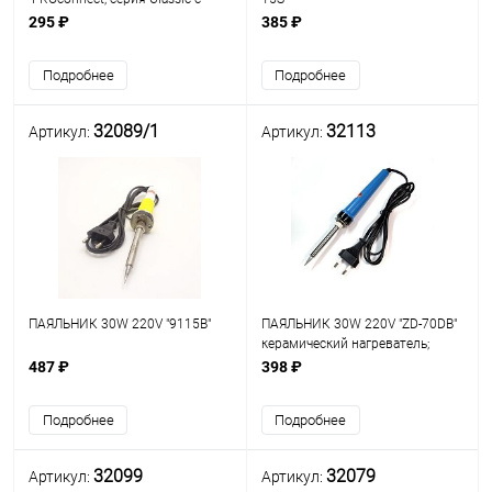
керамическим нагревателем
295 ₽
385 ₽
(долговечное жало); рабочая t=
360°C
Подробнее
Подробнее
32089/1
32113
Артикул:
Артикул:
ПАЯЛЬНИК 30W 220V "9115B"
ПАЯЛЬНИК 30W 220V "ZD-70DB"
керамический нагреватель;
форма жала: конус; наружн. d
487 ₽
398 ₽
жала: 7мм; внутр. d жала: 5мм;
материал жала: Long Life
Подробнее
Подробнее
32099
32079
Артикул:
Артикул: