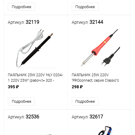
долговеч.жало: тип: N2-
"конуса"); d=3,4мм; t рабоч: до
Подробнее
Подробнее
1(32515); N2-2; N2-3(32517/1);
300°C; L провода - 1м
N2
32119
32144
Артикул:
Артикул:
ПАЯЛЬНИК 25W 220V "HLY 020A-
ПАЯЛЬНИК 25W 220V
1 220V 25W" (рабоч.t= 320 -
"PROconnect, серия Classic"с
350°C)
керамическим нагревателем
395 ₽
298 ₽
(долговечное жало); рабочая t=
360°C
Подробнее
Подробнее
32536
32617
Артикул:
Артикул: