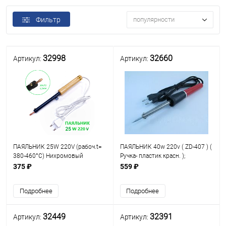
Фильтр
популярности
32998
32660
Артикул:
Артикул:
ПАЯЛЬНИК 25W 220V (рабоч.t=
ПАЯЛЬНИК 40w 220v ( ZD-407 ) (
380-460°C) Нихромовый
Ручка- пластик красн. );
нагреватель; Ручка-дерево;
нихромовый нагреватель; Long
375 ₽
559 ₽
откруч.медное жало- прямой
Life- долговеч.жало:d=3,8мм,
"шлиц" (d=4,5мм,
тип: B1-1( 32007 ),B1-2( 32020 );
Подробнее
Подробнее
рабоч.дл.=22мм);
32449
32391
Артикул:
Артикул: