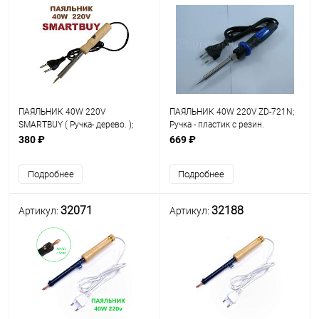
ПАЯЛЬНИК 40W 220V
ПАЯЛЬНИК 40W 220V ZD-721N;
SMARTBUY ( Ручка- дерево. );
Ручка - пластик с резин.
нихромовый нагреватель;
вставками, керамич.
380 ₽
669 ₽
сменное стальное жало (в
нагреватель (d нагр.эл-
форме "конус"); d=4,5мм; d
та=5,8мм); Long Life -
Подробнее
Подробнее
наконечника=0,75мм; t ра
долговечное жало
32071
32188
Артикул:
Артикул: