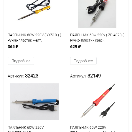
ПАЯЛЬНИК 60W 220V ( YX510 ) (
ПАЯЛЬНИК 60w 220v ( ZD-407 ) (
Ручка- пластик желт.
Ручка- пластик красн.
);нихромовый нагреват; Ya Xun;
);нихромовый нагреват; Long
365 ₽
629 ₽
у поставщика YX 520
Life-
долговеч.жало:d=5,8мм,тип:B3-
Подробнее
Подробнее
1( 32336 ),B3-2( 32118 ),B3-3(3
32423
32149
Артикул:
Артикул:
ПАЯЛЬНИК 60W 220V
ПАЯЛЬНИК 60W 220V