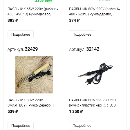
ПАЯЛЬНИК 65W 220V (рабоч.t= -
ПАЯЛЬНИК 80W 220V (рабоч.t=
450...490 °С) Ручка-дерево;
480 - 520°C) Ручка-дерево;
съемное медное жало- 5,5мм
медное жало- 6.5мм прямой
383 ₽
374 ₽
прямой "шлиц"; класс защиты-2;
"шлиц"; класс защиты-2; тип
тип нагреват
нагревательного эл
Подробнее
Подробнее
32429
32142
Артикул:
Артикул:
ПАЯЛЬНИК 80W 220V
ПАЯЛЬНИК 80W 220V YX 521
SMARTBUY ( Ручка- дерево. );
(Ручка - пластик черн.); с LCD
нихромовый нагреватель;
дисплеем; цифровой регулятор
539 ₽
1 350 ₽
медн.загнутое жало (в форме
температуры; керамический
"клина"); d=7,5мм; t рабоч: до
нагревательный элемент; Ya Xun
Подробнее
Подробнее
300°C; L пров.1м