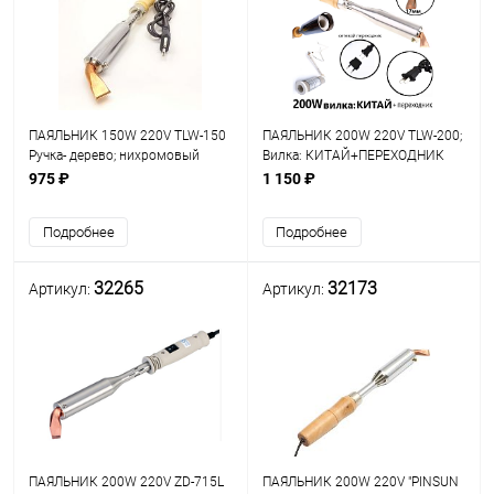
ПАЯЛЬНИК 150W 220V TLW-150
ПАЯЛЬНИК 200W 220V TLW-200;
Ручка- дерево; нихромовый
Вилка: КИТАЙ+ПЕРЕХОДНИК
нагреват; медн.загнутое жало (в
Ручка- дерево; нихромовый
975 ₽
1 150 ₽
форме "лопатки") ;
нагреват; медн.загнутое жало (в
скор.разогрева: 3-5мин
форме "лопатки", "клина");
Подробнее
Подробнее
PROFESSIONAL TOOL Эл*1
скор.разогр
32265
32173
Артикул:
Артикул:
ПАЯЛЬНИК 200W 220V ZD-715L
ПАЯЛЬНИК 200W 220V "PINSUN