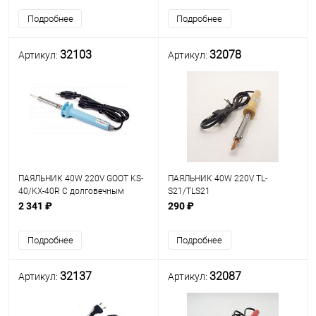
Подробнее
Подробнее
32103
32078
Артикул:
Артикул:
ПАЯЛЬНИК 40W 220V GOOT KS-
ПАЯЛЬНИК 40W 220V TL-
40/KX-40R C долговечным
S21/TLS21
жалом (4мм, конус) до 450*С
2 341 ₽
290 ₽
ЯПОНИЯ
Подробнее
Подробнее
32137
32087
Артикул:
Артикул: