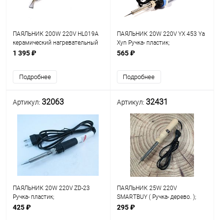
ПАЯЛЬНИК 200W 220V HL019A
ПАЯЛЬНИК 20W 220V YX 453 Ya
керамический нагревательный
Xyn Ручка- пластик;
элемент; форма жала:шлиц с
керамич.нагрев(d нагрев.эл-та=
1 395 ₽
565 ₽
изгибом; d жала: 12.5мм;
5,9мм); Long Life- долговеч.жало
Подробнее
Подробнее
32063
32431
Артикул:
Артикул:
ПАЯЛЬНИК 20W 220V ZD-23
ПАЯЛЬНИК 25W 220V
Ручка- пластик;
SMARTBUY ( Ручка- дерево. );
керамич.нагрев(d нагрев.эл-та=
нихромовый нагреватель;
425 ₽
295 ₽
5,9мм); Long Life-
стальное жало (в форме