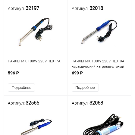
32197
32018
Артикул:
Артикул:
ПАЯЛЬНИК 100W 220V HL017A
ПАЯЛЬНИК 100W 220V HL019A
керамический нагревательный
элемент; форма жала:шлиц с
596 ₽
699 ₽
изгибом; d жала: 8мм;
Подробнее
Подробнее
32565
32068
Артикул:
Артикул: