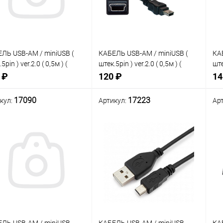
анное
избранное
ЛЬ USB-AM / miniUSB (
КАБЕЛЬ USB-AM / miniUSB (
КА
5pin ) ver.2.0 ( 0,5м ) (
штек.5pin ) ver.2.0 ( 0,5м ) (
ште
ic- Gold ) , cиликон, 100%
Plastic- Nickel ); цвет: черный
Pla
 ₽
120 ₽
14
н. ( DAYTON 16-0012-0.5 )
17090
17223
кул:
Артикул:
Ар
нение
Сравнение
Сра
Нет в наличии
Нет в наличии
В
анное
избранное
изб