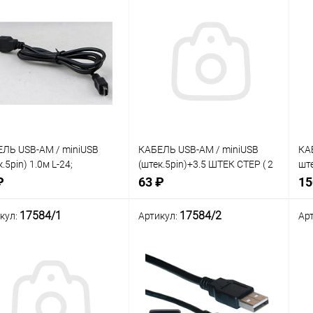
ЛЬ USB-AM / miniUSB
КАБЕЛЬ USB-AM / miniUSB
КА
.5pin) 1.0м L-24;
(штек.5pin)+3.5 ШТЕК СТЕР ( 2
ште
:черный
в 1 ) 0,45м Орбита BS-3046
Кру
₽
63 ₽
15
Круглый; цвет: Чёрный
U4
ур1*790
17584/1
17584/2
кул:
Артикул:
Ар
В корзину
В корзину
Сра
изб
нение
Сравнение
В наличии: 18шт.
В наличии: 1шт.
В