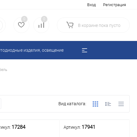
Вход
Регистрация
0
0
В корзине
пока
пусто
тодиодные изделия, освещение
бель
Вид каталога:
17284
17941
тикул:
Артикул: