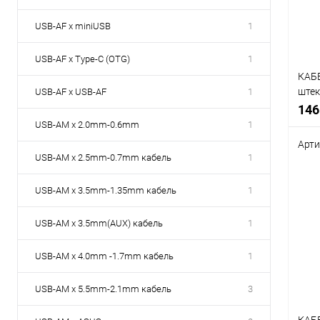
избр
USB-AF x miniUSB
1
USB-AF x Type-C (OTG)
1
КАБЕ
штек.
USB-AF x USB-AF
1
Plast
146
экра
USB-AM x 2.0mm-0.6mm
1
Арти
USB-AM x 2.5mm-0.7mm кабель
1
Срав
В
USB-AM x 3.5mm-1.35mm кабель
1
избр
USB-AM x 3.5mm(AUX) кабель
1
USB-AM x 4.0mm -1.7mm кабель
1
USB-AM x 5.5mm-2.1mm кабель
3