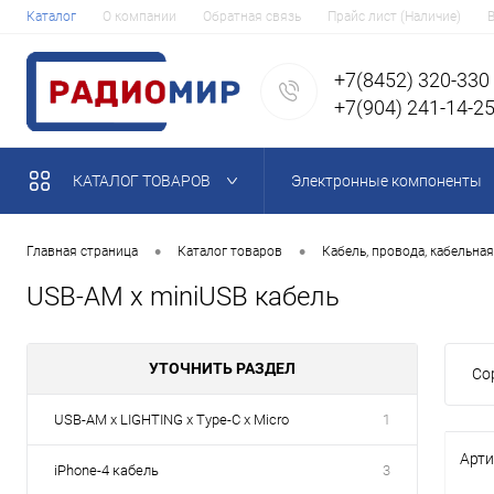
Каталог
О компании
Обратная связь
Прайс лист (Наличие)
+7(8452) 320-330
+7(904) 241-14-2
КАТАЛОГ ТОВАРОВ
Электронные компоненты
•
•
Главная страница
Каталог товаров
Кабель, провода, кабельна
USB-AM x miniUSB кабель
УТОЧНИТЬ РАЗДЕЛ
Со
USB-AM x LIGHTING х Type-C х Micro
1
Арти
iPhone-4 кабель
3