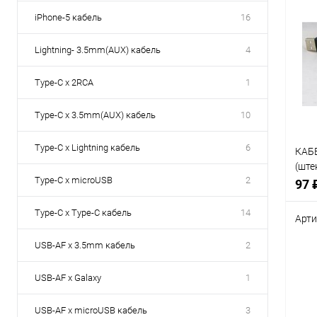
iPhone-5 кабель
16
Lightning- 3.5mm(AUX) кабель
4
Type-C x 2RCA
1
Type-C x 3.5mm(AUX) кабель
10
Type-C x Lightning кабель
6
КАБЕ
(штек
Type-C x microUSB
2
цвет
97 
Type-C x Type-C кабель
14
Арти
USB-AF x 3.5mm кабель
2
USB-AF x Galaxy
1
Срав
В
USB-AF x microUSB кабель
3