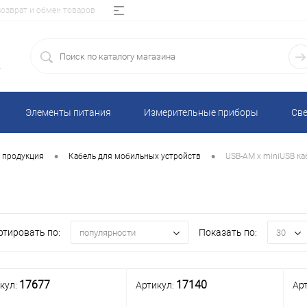
Возврат и обмен товаров
5
Элементы питания
Измерительные приборы
Све
•
•
я продукция
Кабель для мобильных устройств
USB-AM x miniUSB ка
ртировать по:
Показать по:
популярности
30
17677
17140
кул:
Артикул:
Ар