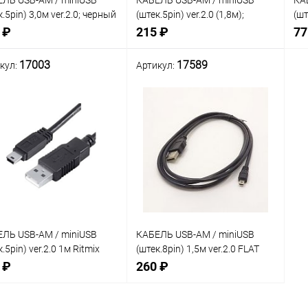
ЛЬ USB-AM / miniUSB
КАБЕЛЬ USB-AM / miniUSB
КА
к.5pin) 3,0м ver.2.0; черный
(штек.5pin) ver.2.0 (1,8м);
(шт
оаппарат/ MP-3/ блютуз/
контакты: Никель; цвет:
фи
 ₽
215 ₽
77
льн.)
черный "ГАРНИЗОН"
17003
17589
кул:
Артикул:
нение
Сравнение
Сра
Нет в наличии
Нет в наличии
В
анное
избранное
изб
ЛЬ USB-AM / miniUSB
КАБЕЛЬ USB-AM / miniUSB
.5pin) ver.2.0 1м Ritmix
(штек.8pin) 1,5м ver.2.0 FLAT
-100 Черный
type; черный (фотоаппарат/
 ₽
260 ₽
MP-3/ блютуз/ мобильн.)
(=14248) ( DAYTON 16-0011A )