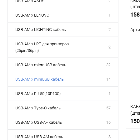
КАБЕ
USB-AM x ASUS
2
(ште
(фот
158
USB-AM x LENOVO
1
моби
USB-AM x LIGHTING кабель
7
Арти
Срав
USB-AM x LPT для принтеров
2
В
(25pin/36pin)
избр
USB-AM x microUSB кабель
32
USB-AM x miniUSB кабель
14
USB-AM x RJ-50(10P10C)
1
КАБЕ
USB-AM x Type-C кабель
57
(штек
RCC
150
USB-AM x USB-AF кабель
16
USB-AM x USB-AM кабель
8