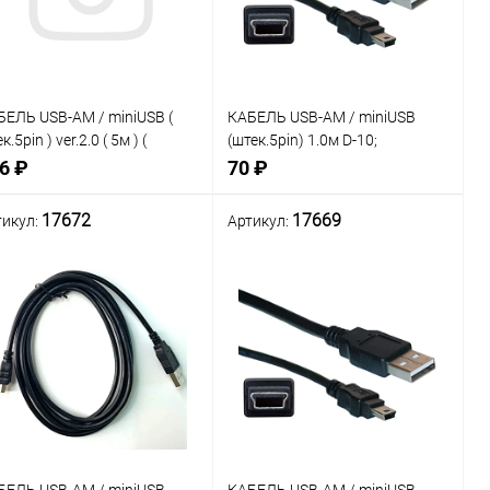
БЕЛЬ USB-AM / miniUSB (
КАБЕЛЬ USB-AM / miniUSB
к.5pin ) ver.2.0 ( 5м ) (
(штек.5pin) 1.0м D-10;
stic- Nickel ); цвет: серый
цвет:черный
6 ₽
70 ₽
17672
17669
тикул:
Артикул:
внение
Сравнение
Нет в наличии
Нет в наличии
В
В
ранное
избранное