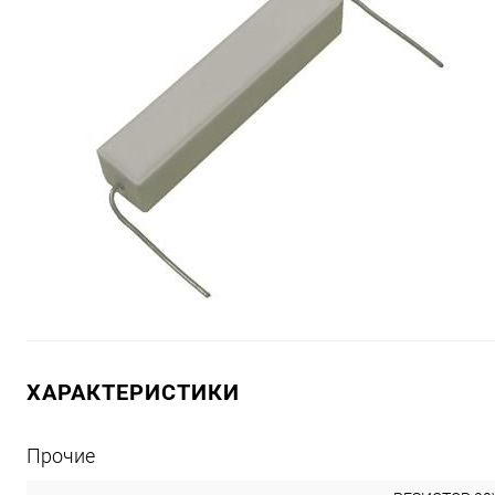
Видеонаблюдение, видеока
Оптика
Запчасти для
Защитные устройства
Клеммы, наконечники, втулк
Электродвигатели, шестерн
Телефония
Установо
ХАРАКТЕРИСТИКИ
Телевидение
Умный 
Прочие