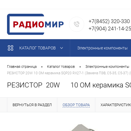
+7(8452) 320-330
+7(904) 241-14-2
КАТАЛОГ ТОВАРОВ
Электронные компоненты
Магниты неодимовые
•
•
Главная страница
Каталог товаров
Электронные компоненты
РЕЗИСТОР 20W 10 OM керамика SQP20 RX27-1 (Замена ПЭВ, С5-35, С5-37)
Паяльное оборудование, п
РЕЗИСТОР 20W 10 OM керамика SQP2
Кабель, провода, кабельна
ВЕРНУТЬСЯ В РАЗДЕЛ
ОБЗОР ТОВАРА
ХАРАКТЕРИСТИ
Акустические компоненты,