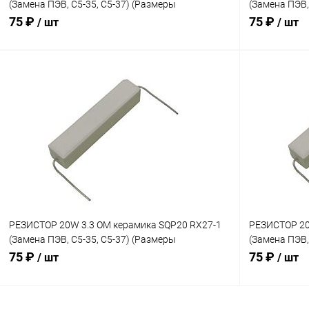
(Замена ПЭВ, С5-35, С5-37) (Размеры
(Замена ПЭВ,
60х14х13мм)
60х14х13мм)
75 ₽
75 ₽
/ шт
/ шт
Сравнение
В корзину
В избранн
Сравнение
В наличии: 1шт.
В избранное
РЕЗИСТОР 20W 3.3 OM керамика SQP20 RX27-1
РЕЗИСТОР 20
(Замена ПЭВ, С5-35, С5-37) (Размеры
(Замена ПЭВ,
60х14х13мм)
60х14х13мм)
75 ₽
75 ₽
/ шт
/ шт
Сравнение
Сравнение