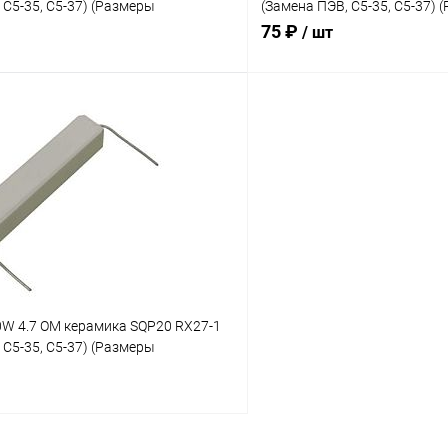
 С5-35, С5-37) (Размеры
(Замена ПЭВ, С5-35, С5-37) 
60х14х13мм)
75 ₽
/ шт
Сравнение
Нет в наличии
Нет 
ое
В избранное
W 4.7 OM керамика SQP20 RX27-1
 С5-35, С5-37) (Размеры