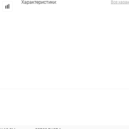
Характеристики:
Все хара
меры, контроль доступа
Расходные, изолирующие материалы
 аудио/видео устройств (Механика)
ARDUINO, микрокомпьют
Запчасти для фотоаппаратов
Запчасти для телевизоров
и, скотчлоки, блоки зажимов
Крепёж, стойки для печатных п
и на вал электродвигателей
Велосипедные Аксессуары
чные изделия
Пульты управления, рем.комплекты для ПДУ
дом
Компьютерные аксессуары
Распродажа