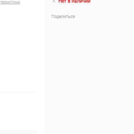
Нет в наличии
ктеристики
, бирки маркировочные
Зарядные устройства
Поделиться
еры
Антенны, аксессуары, кронштейны
Бытовая техника
лат
Материалы для электроники
Электротовары
Конструкторы для технического творчества